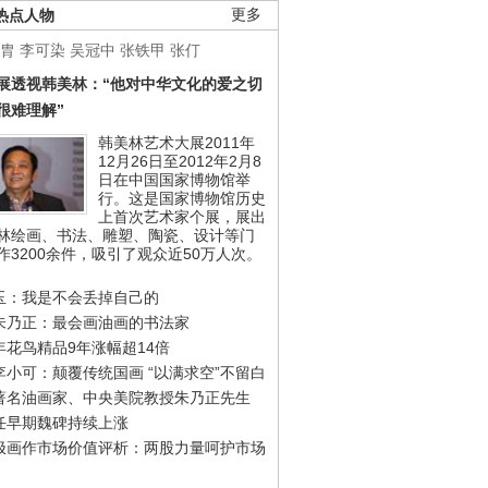
热点人物
更多
胄
李可染
吴冠中
张铁甲
张仃
展透视韩美林：“他对中华文化的爱之切
很难理解”
韩美林艺术大展2011年
12月26日至2012年2月8
日在中国国家博物馆举
行。这是国家博物馆历史
上首次艺术家个展，展出
林绘画、书法、雕塑、陶瓷、设计等门
作3200余件，吸引了观众近50万人次。
玉：我是不会丢掉自己的
朱乃正：最会画油画的书法家
年花鸟精品9年涨幅超14倍
李小可：颠覆传统国画 “以满求空”不留白
著名油画家、中央美院教授朱乃正先生
任早期魏碑持续上涨
极画作市场价值评析：两股力量呵护市场