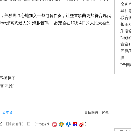
义务
导》
吸引，并独具匠心地加入一些电音伴奏，让整首歌曲更加符合现代
联合
tas那高亢迷人的“海豚音”时，必定会在10月4日的人民大会堂
长王
朱增
“神
京举
周鹏
捧
“全
不折腾了
“哄抢”
艺术台
责任编辑：孙颖
接
】【
转发邮件
】【
】
【一键分享
】