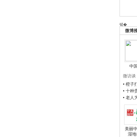
锘�
微博
中
微访谈
• 橙
• 十
• 老
美丽中
湿地