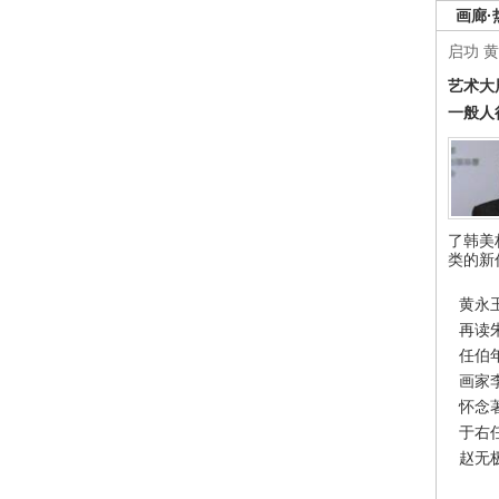
画廊·
启功
黄
艺术大
一般人
了韩美
类的新
黄永
再读
任伯
画家
怀念
于右
赵无