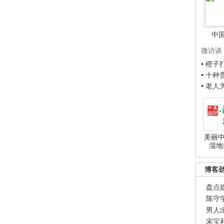
中
微访谈
• 橙
• 十
• 老
美丽中
湿地
博客
盘点
陈守
男人
宋宝