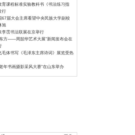
教育课程标准实验教科书《书法练习指
发行
国67届大会主席看望中央民族大学副校
林旭
泉李霑书法联展在京举行
游东方——周韶华艺术大展”新闻发布会在
行
飞毛体书写《毛泽东主席诗词》展览受热
国老年书画摄影采风大赛”在山东举办