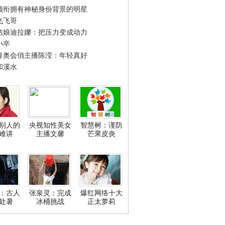
领衔拥有神秘身份背景的明星
飞飞哥
姑娘迪拉娜：把压力变成动力
小卒
青奥会俏主播陈滢：年轻真好
和溪水
别人的
央视知性美女
智慧树：谨防
难讲
主播文馨
芒果皮炎
：古人
张泉灵：完成
爆红网络十大
处暑
冰桶挑战
正太萝莉