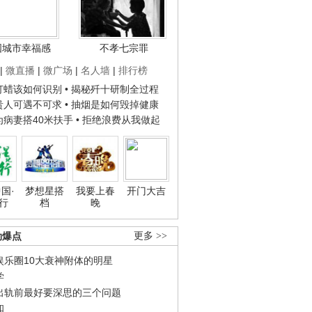
国城市幸福感
不孝七宗罪
|
微直播
|
微广场
|
名人墙
|
排行榜
子打蜡该如何识别
• 揭秘歼十研制全过程
种贵人可遇不可求
• 抽烟是如何毁掉健康
人为病妻搭40米扶手
• 拒绝浪费从我做起
国·
梦想星搭
我要上春
开门大吉
行
档
晚
劲爆点
更多 >>
娱乐圈10大衰神附体的明星
学
出轨前最好要深思的三个问题
和