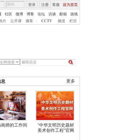
登录
注册
客服
设为首页
城
社区
微博
博客
论坛
访谈
邮箱
游戏
画片
公开课
播客
|
CCTV
频道
栏目
信息
更多
插画师的工作间
“中华文明历史题材
美术创作工程”官网