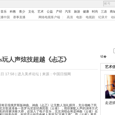
音乐
科教
青少
文化
艺术
公益
产经
汽车
旅游
健康
时尚
三农
商
直播中国
赛事直播
网络电视客户端
|
高清
电影
电视剧
纪录片
动
锘�
tas玩人声炫技超越《忐忑》
艺术
 17:58 |
进入美术论坛
| 来源：中国日报网
走进
斯将呈现俄罗斯版神曲。神曲《忐忑》让无数人顶礼膜拜，充分领略了民
也为北京歌迷准备一首罗马尼亚经典民歌《云雀》，用排箫配人声的演绎方式
界著名的排箫演奏大师，还加入了电子音乐，北京演唱会将是神曲《云雀》在
箫以纯美自然、宛若流云的音色被人形容为“天籁之声”，而《云雀》更是