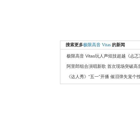
搜索更多
极限高音
Vitas
的新闻
极限高音 Vitas玩人声炫技超越《忐忑
阿里郎组合演唱新歌 首次现场突破高
《达人秀》“五一”开播 催泪弹失宠个