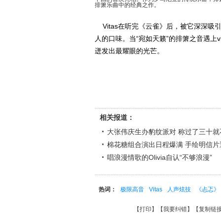
排箫乐曲中的经典之作。
Vitas在听完《云雀》后，被它深深
人的口味。当“宛如天籁”的排箫之音遇上vi
迸发出最耀眼的光芒。
相关报道：
大张伟庆生办豹纹派对 称过了三十就
棉花糖组合演出日程爆满 手绘明信片遭
唱浪漫情歌的Olivia自认“不够浪漫”
热词：
极限高音
Vitas
人声炫技
《忐忑》
【
打印
】【
我要纠错
】【
复制链