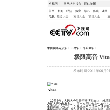
央视网
|
中国网络电视台
|
网站地图
首页
新闻
经济
体育
综艺
春晚
戏曲
电视
频道大全
栏目大全
节目大全
中国网络电视台
>
艺术台
>
乐府舞台
>
极限高音 Vi
发布时间:2011年09月01日
vitas
10月4号，人民大会堂维塔斯演唱会上，维塔
乐配人声的炫技魅力，而本次演唱会上vitas
全面超越《忐忑》，为此vitas不仅请来了世
中国的首次亮相。作为罗马尼亚的传统乐器，排