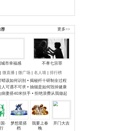
推荐
更多>>
国城市幸福感
不孝七宗罪
|
微直播
|
微广场
|
名人墙
|
排行榜
子打蜡该如何识别
• 揭秘歼十研制全过程
种贵人可遇不可求
• 抽烟是如何毁掉健康
人为病妻搭40米扶手
• 拒绝浪费从我做起
国·
梦想星搭
我要上春
开门大吉
行
档
晚