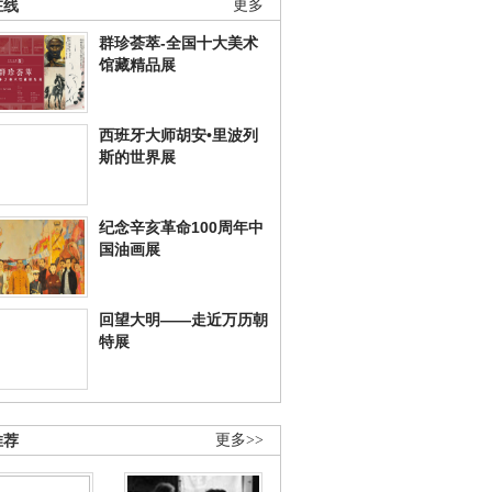
在线
更多
群珍荟萃-全国十大美术
馆藏精品展
西班牙大师胡安•里波列
斯的世界展
纪念辛亥革命100周年中
国油画展
回望大明——走近万历朝
特展
推荐
更多>>