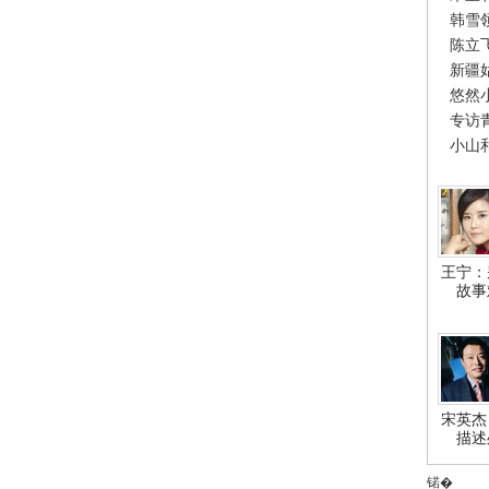
韩雪
陈立
新疆
悠然
专访
小山
王宁：
故事
宋英杰
描述
锘�