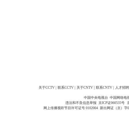
关于CCTV
|
联系CCTV
|
关于CNTV
|
联系CNTV
|
人才招聘
中国中央电视台 中国网络电
违法和不良信息举报
京ICP证060535号
网上传播视听节目许可证号 0102004
新出网证（京）字0