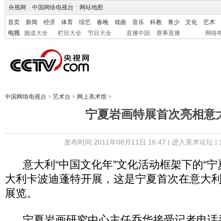
央视网
|
中国网络电视台
|
网站地图
首页
新闻
经济
体育
综艺
春晚
戏曲
音乐
科教
青少
文化
艺术
电视
频道大全
栏目大全
节目大全
直播中国
赛事直播
网络
中国网络电视台
>
艺术台
>
网上美术馆
>
宁夏岩画特展首次亮相意
发布时间:2011年08月11日 16:47 |
进入美术论坛
|
意大利“中国文化年”文化活动框架下的“宁
大利卡波迪蓬特开展，这是宁夏首次在意大
展览。
宁夏岩画研究中心主任乔华接受记者电话采