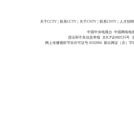
关于CCTV
|
联系CCTV
|
关于CNTV
|
联系CNTV
|
人才招聘
中国中央电视台 中国网络电
违法和不良信息举报
京ICP证060535号
网上传播视听节目许可证号 0102004
新出网证（京）字0