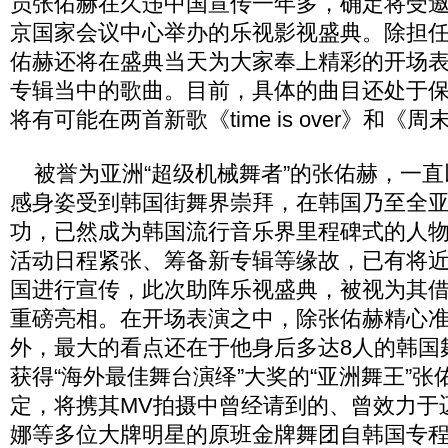
员张佑赫在久违中国宣传一年多，确定将受邀
京国家会议中心举办的乐视影视盛典。除担
佑赫还将在盛典当天为大家奉上精彩的开场
专辑当中的歌曲。目前，具体的曲目还处于
将有可能在两首新歌《time is over》和
被誉为亚洲“超级机械舞者”的张佑赫，一直
感身姿受到韩国街舞界崇拜，在韩国乃至全
功，已然成为韩国流行音乐界里程碑式的人
活动日程紧张、筹备新专辑等缘故，已有将
国进行宣传，此次助阵乐视盛典，被视为其
重磅亮相。在开场表演之中，除张佑赫精心
外，最大的看点还在于他身后多达8人的韩国
获得“海外最佳舞台演绎”大奖的“亚洲舞王”
定，将携其MV拍摄中曾经请到的、曾效力于
娜等多位大牌明星的原班金牌舞团自韩国专