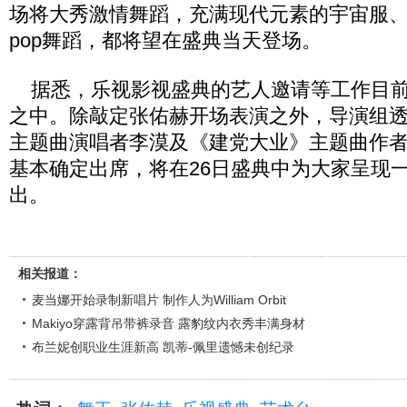
场将大秀激情舞蹈，充满现代元素的宇宙服
pop舞蹈，都将望在盛典当天登场。
据悉，乐视影视盛典的艺人邀请等工作目前
之中。除敲定张佑赫开场表演之外，导演组
主题曲演唱者李漠及《建党大业》主题曲作
基本确定出席，将在26日盛典中为大家呈现
出。
相关报道：
麦当娜开始录制新唱片 制作人为William Orbit
Makiyo穿露背吊带裤录音 露豹纹内衣秀丰满身材
布兰妮创职业生涯新高 凯蒂-佩里遗憾未创纪录