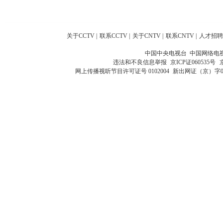
关于CCTV
|
联系CCTV
|
关于CNTV
|
联系CNTV
|
人才招聘
中国中央电视台 中国网络电
违法和不良信息举报
京ICP证060535号
网上传播视听节目许可证号 0102004
新出网证（京）字0