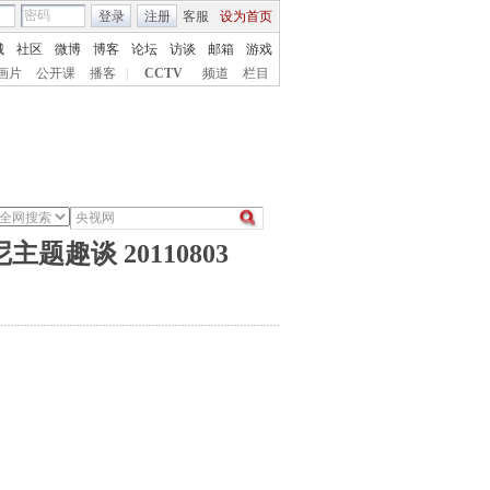
登录
注册
客服
设为首页
城
社区
微博
博客
论坛
访谈
邮箱
游戏
画片
公开课
播客
|
CCTV
频道
栏目
趣谈 20110803