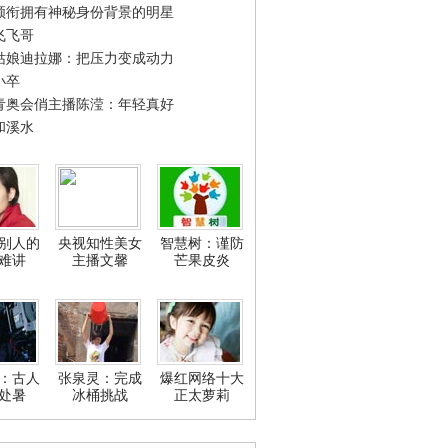
领衔拥有神秘身份背景的明星
飞飞哥
姑娘迪拉娜：把压力变成动力
小卒
青奥会俏主播陈滢：年轻真好
和溪水
别人的
央视知性美女
智慧树：谨防
难讲
主播文馨
芒果皮炎
：古人
张泉灵：完成
爆红网络十大
处暑
冰桶挑战
正太萝莉