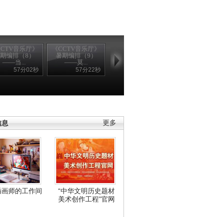
CCTV音乐厅》
《CCTV音乐厅》
《CCTV音乐厅》
[CCTV音乐厅]
期编排（8）
暑期编排（9）
暑期编排（11）
期编排(12) ..
——当...
——莫...
——...
57分02秒
57分22秒
57分12秒
56分1
信息
更多
插画师的工作间
“中华文明历史题材
美术创作工程”官网