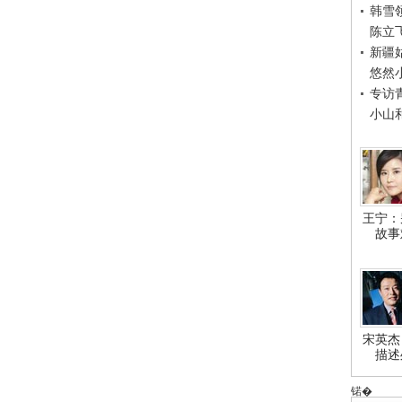
韩雪
陈立
新疆
悠然
专访
小山
王宁：
故事
宋英杰
描述
锘�