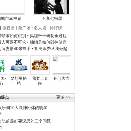
国城市幸福感
不孝七宗罪
|
微直播
|
微广场
|
名人墙
|
排行榜
子打蜡该如何识别
• 揭秘歼十研制全过程
种贵人可遇不可求
• 抽烟是如何毁掉健康
人为病妻搭40米扶手
• 拒绝浪费从我做起
国·
梦想星搭
我要上春
开门大吉
行
档
晚
劲爆点
更多 >>
娱乐圈10大衰神附体的明星
学
出轨前最好要深思的三个问题
和