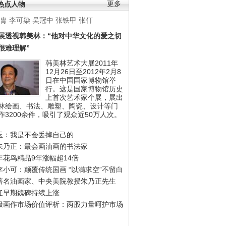
热点人物
更多
胄
李可染
吴冠中
张铁甲
张仃
展透视韩美林：“他对中华文化的爱之切
很难理解”
韩美林艺术大展2011年
12月26日至2012年2月8
日在中国国家博物馆举
行。这是国家博物馆历史
上首次艺术家个展，展出
林绘画、书法、雕塑、陶瓷、设计等门
作3200余件，吸引了观众近50万人次。
玉：我是不会丢掉自己的
朱乃正：最会画油画的书法家
年花鸟精品9年涨幅超14倍
李小可：颠覆传统国画 “以满求空”不留白
著名油画家、中央美院教授朱乃正先生
任早期魏碑持续上涨
极画作市场价值评析：两股力量呵护市场