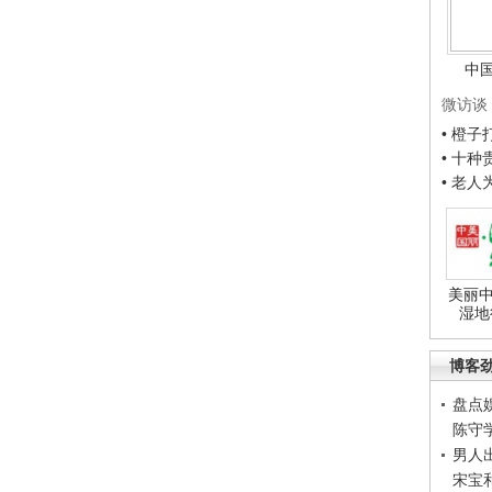
中
微访谈
• 橙
• 十
• 老
美丽中
湿地
博客
盘点
陈守
男人
宋宝