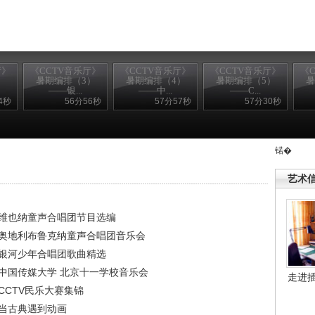
厅》
《CCTV音乐厅》
《CCTV音乐厅》
《CCTV音乐厅》
《
）
暑期编排（3）
暑期编排（4）
暑期编排（5）
暑
——银...
——中...
——C...
4秒
56分56秒
57分57秒
57分30秒
锘�
艺术
—维也纳童声合唱团节目选编
—奥地利布鲁克纳童声合唱团音乐会
—银河少年合唱团歌曲精选
—中国传媒大学 北京十一学校音乐会
走进
CCTV民乐大赛集锦
—当古典遇到动画