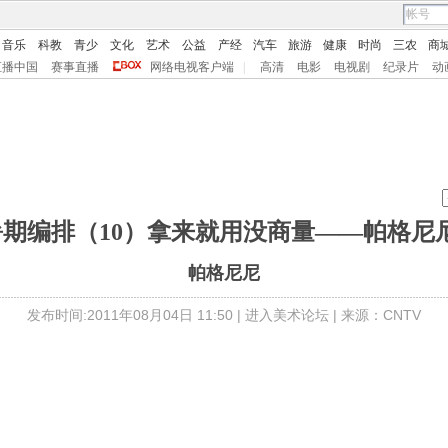
音乐
科教
青少
文化
艺术
公益
产经
汽车
旅游
健康
时尚
三农
商
直播中国
赛事直播
网络电视客户端
|
高清
电影
电视剧
纪录片
动
期编排（10）拿来就用没商量——帕格尼尼主题
帕格尼尼
发布时间:2011年08月04日 11:50 |
进入美术论坛
| 来源：CNTV