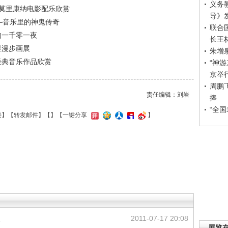
义务
—莫里康纳电影配乐欣赏
导》
——音乐里的神鬼传奇
联合
里的一千零一夜
长王
乐里漫步画展
朱增
扎特经典音乐作品欣赏
“神
京举
周鹏
责任编辑：刘岩
捧
“全
接
】【
转发邮件
】【
】
【一键分享
】
议
2011-07-17 20:08
展览