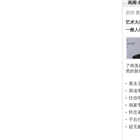
画廊·
启功
黄
艺术大
一般人
了韩美
类的新
黄永
再读
任伯
画家
怀念
于右
赵无