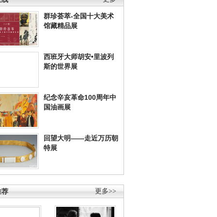
群珍荟萃-全国十大美术
馆藏精品展
西班牙大师胡安•里波列
斯的世界展
纪念辛亥革命100周年中
国油画展
回望大明——走近万历朝
特展
推荐
更多>>