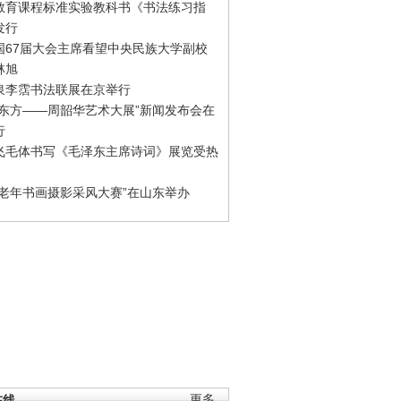
教育课程标准实验教科书《书法练习指
发行
国67届大会主席看望中央民族大学副校
林旭
泉李霑书法联展在京举行
游东方——周韶华艺术大展”新闻发布会在
行
飞毛体书写《毛泽东主席诗词》展览受热
国老年书画摄影采风大赛”在山东举办
在线
更多