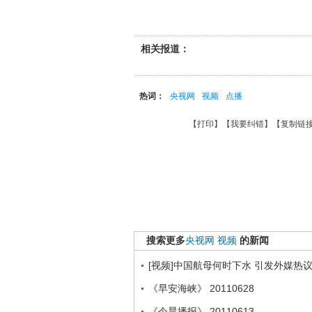
相关报道：
热词：
央视网
视频
点播
【
打印
】【
我要纠错
】【
复制链
搜索更多
央视网
视频
的新闻
[视频]中国航母何时下水 引发外媒热
《早安海峡》 20110628
《今晨播报》 20110613