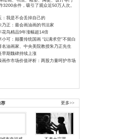
作3200余件，吸引了观众近50万人次。
玉：我是不会丢掉自己的
朱乃正：最会画油画的书法家
年花鸟精品9年涨幅超14倍
李小可：颠覆传统国画 “以满求空”不留白
著名油画家、中央美院教授朱乃正先生
任早期魏碑持续上涨
极画作市场价值评析：两股力量呵护市场
推荐
更多>>
国城市幸福感
不孝七宗罪