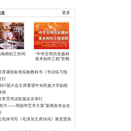
信息
更多
插画师的工作间
“中华文明历史题材
美术创作工程”官网
教育课程标准实验教科书《书法练习指
发行
国67届大会主席看望中央民族大学副校
林旭
泉李霑书法联展在京举行
游东方——周韶华艺术大展”新闻发布会在
行
飞毛体书写《毛泽东主席诗词》展览受热