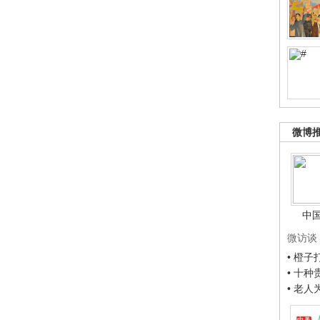
微博
中
微访谈
• 橙
• 十
• 老