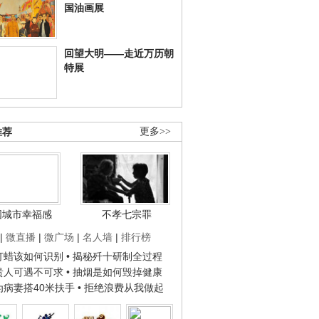
国油画展
回望大明——走近万历朝
特展
推荐
更多>>
国城市幸福感
不孝七宗罪
|
微直播
|
微广场
|
名人墙
|
排行榜
子打蜡该如何识别
• 揭秘歼十研制全过程
种贵人可遇不可求
• 抽烟是如何毁掉健康
人为病妻搭40米扶手
• 拒绝浪费从我做起