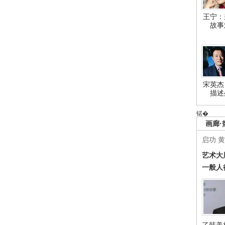
王宁：
故事
宋英杰
描述
锘�
画廊·
启功
黄
艺术大
一般人
了韩美