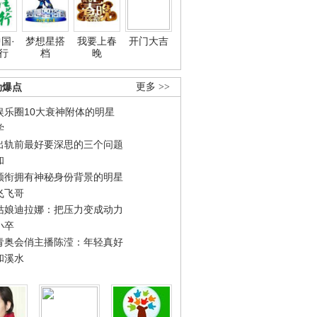
国·
梦想星搭
我要上春
开门大吉
行
档
晚
劲爆点
更多 >>
娱乐圈10大衰神附体的明星
学
出轨前最好要深思的三个问题
和
领衔拥有神秘身份背景的明星
飞飞哥
姑娘迪拉娜：把压力变成动力
小卒
青奥会俏主播陈滢：年轻真好
和溪水