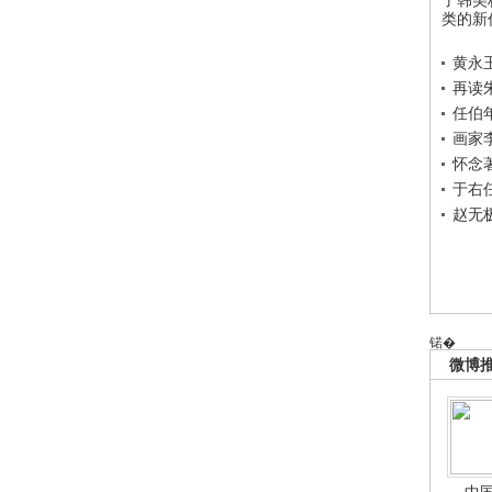
类的新
黄永
再读
任伯
画家
怀念
于右
赵无
锘�
微博
中