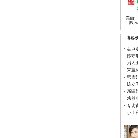
美丽中
湿地
博客
盘点
陈守
男人
宋宝
韩雪
陈立
新疆
悠然
专访
小山