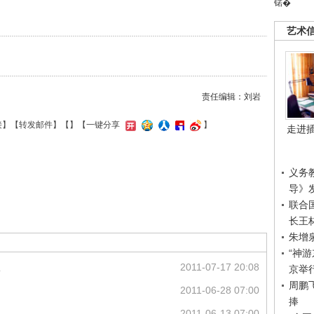
锘�
艺术
责任编辑：刘岩
接
】【
转发邮件
】【
】
【一键分享
】
走进
义务
导》
联合
长王
朱增
“神
议
2011-07-17 20:08
京举
周鹏
2011-06-28 07:00
捧
2011-06-13 07:00