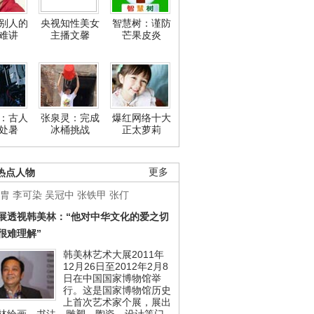
别人的
央视知性美女
智慧树：谨防
难讲
主播文馨
芒果皮炎
：古人
张泉灵：完成
爆红网络十大
处暑
冰桶挑战
正太萝莉
热点人物
更多
胄
李可染
吴冠中
张铁甲
张仃
展透视韩美林：“他对中华文化的爱之切
很难理解”
韩美林艺术大展2011年
12月26日至2012年2月8
日在中国国家博物馆举
行。这是国家博物馆历史
上首次艺术家个展，展出
林绘画、书法、雕塑、陶瓷、设计等门