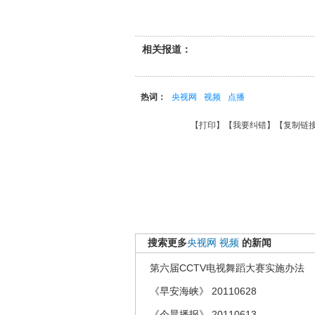
相关报道：
热词：
央视网
视频
点播
【
打印
】【
我要纠错
】【
复制链
搜索更多
央视网
视频
的新闻
第六届CCTV电视舞蹈大赛实施办法
《早安海峡》 20110628
《今晨播报》 20110613