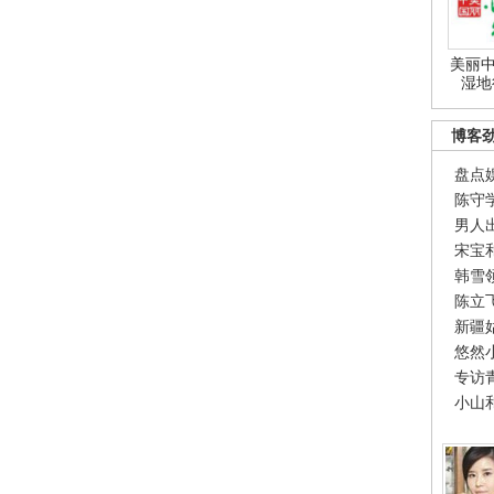
美丽中
湿地
博客
盘点
陈守
男人
宋宝
韩雪
陈立
新疆
悠然
专访
小山