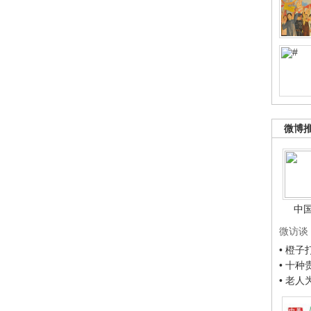
微博
中
微访谈
• 橙
• 十
• 老