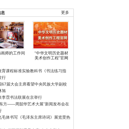
信息
更多
插画师的工作间
“中华文明历史题材
美术创作工程”官网
教育课程标准实验教科书《书法练习指
发行
国67届大会主席看望中央民族大学副校
林旭
泉李霑书法联展在京举行
游东方——周韶华艺术大展”新闻发布会在
行
飞毛体书写《毛泽东主席诗词》展览受热