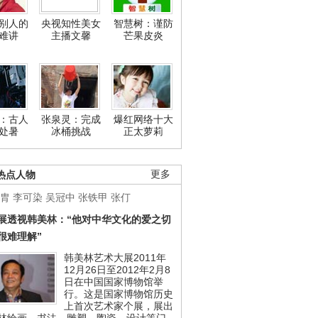
别人的
央视知性美女
智慧树：谨防
难讲
主播文馨
芒果皮炎
：古人
张泉灵：完成
爆红网络十大
处暑
冰桶挑战
正太萝莉
热点人物
更多
胄
李可染
吴冠中
张铁甲
张仃
展透视韩美林：“他对中华文化的爱之切
很难理解”
韩美林艺术大展2011年
12月26日至2012年2月8
日在中国国家博物馆举
行。这是国家博物馆历史
上首次艺术家个展，展出
林绘画、书法、雕塑、陶瓷、设计等门