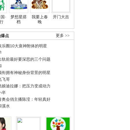
国·
梦想星搭
我要上春
开门大吉
行
档
晚
劲爆点
更多 >>
娱乐圈10大衰神附体的明星
学
出轨前最好要深思的三个问题
和
领衔拥有神秘身份背景的明星
飞飞哥
姑娘迪拉娜：把压力变成动力
小卒
青奥会俏主播陈滢：年轻真好
和溪水