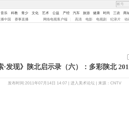
音乐
科教
青少
文化
艺术
公益
产经
汽车
旅游
健康
时尚
三农
商
直播中国
赛事直播
网络电视客户端
|
高清
电影
电视剧
纪录片
动
·发现》陕北启示录（六）：多彩陕北 2011
发布时间:2011年07月14日 14:07 |
进入美术论坛
| 来源：CNTV