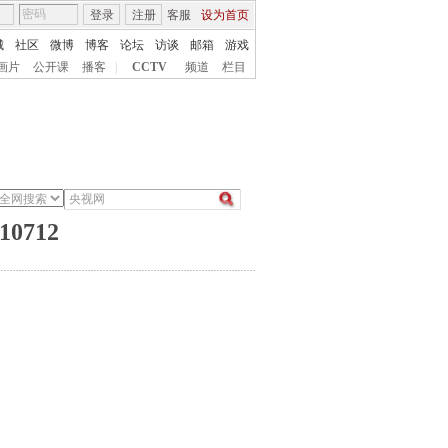
登录
注册
客服
设为首页
城
社区
微博
博客
论坛
访谈
邮箱
游戏
画片
公开课
播客
|
CCTV
频道
栏目
0712