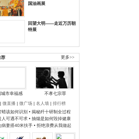
国油画展
回望大明——走近万历朝
特展
推荐
更多>>
国城市幸福感
不孝七宗罪
|
微直播
|
微广场
|
名人墙
|
排行榜
子打蜡该如何识别
• 揭秘歼十研制全过程
种贵人可遇不可求
• 抽烟是如何毁掉健康
人为病妻搭40米扶手
• 拒绝浪费从我做起