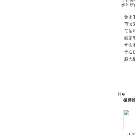
类的新
黄永
再读
任伯
画家
怀念
于右
赵无
锘�
微博
中