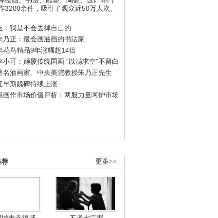
作3200余件，吸引了观众近50万人次。
玉：我是不会丢掉自己的
朱乃正：最会画油画的书法家
年花鸟精品9年涨幅超14倍
李小可：颠覆传统国画 “以满求空”不留白
著名油画家、中央美院教授朱乃正先生
任早期魏碑持续上涨
极画作市场价值评析：两股力量呵护市场
推荐
更多>>
国城市幸福感
不孝七宗罪