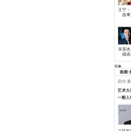
王宁：
故事
宋英杰
描述
锘�
画廊·
启功
黄
艺术大
一般人
了韩美