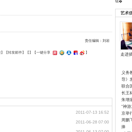
锘�
艺术
责任编辑：刘岩
接
】【
转发邮件
】【
】
【一键分享
】
走进
义务
导》
联合
长王
朱增
“神
2011-07-13 16:52
京举
周鹏
2011-06-28 07:00
捧
2011-06-13 07:00