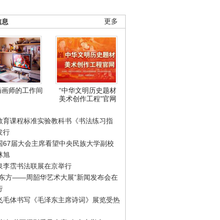
信息
更多
插画师的工作间
“中华文明历史题材
美术创作工程”官网
教育课程标准实验教科书《书法练习指
发行
国67届大会主席看望中央民族大学副校
林旭
泉李霑书法联展在京举行
游东方——周韶华艺术大展”新闻发布会在
行
飞毛体书写《毛泽东主席诗词》展览受热