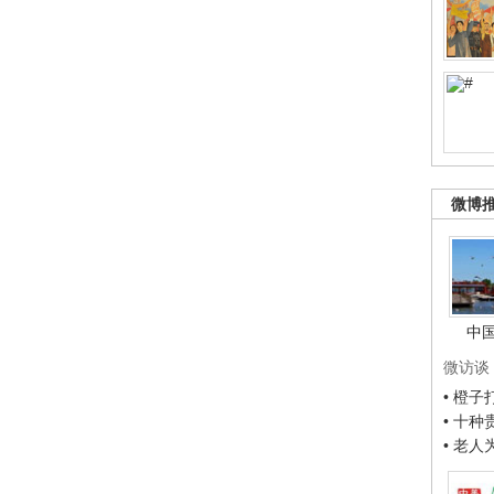
微博
中
微访谈
• 橙
• 十
• 老