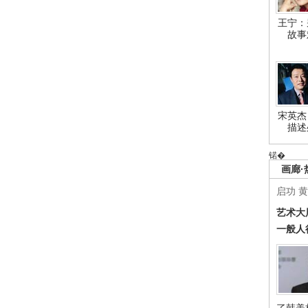
王宁：
故事
宋英杰
描述
锘�
画廊·
启功
黄
艺术大
一般人
了韩美