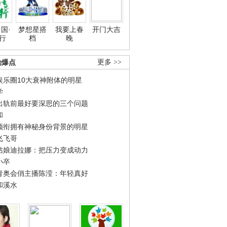
国·
梦想星搭
我要上春
开门大吉
行
档
晚
劲爆点
更多 >>
娱乐圈10大衰神附体的明星
学
出轨前最好要深思的三个问题
和
领衔拥有神秘身份背景的明星
飞飞哥
姑娘迪拉娜：把压力变成动力
小卒
青奥会俏主播陈滢：年轻真好
和溪水