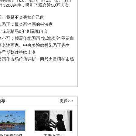
作3200余件，吸引了观众近50万人次。
玉：我是不会丢掉自己的
朱乃正：最会画油画的书法家
年花鸟精品9年涨幅超14倍
李小可：颠覆传统国画 “以满求空”不留白
著名油画家、中央美院教授朱乃正先生
任早期魏碑持续上涨
极画作市场价值评析：两股力量呵护市场
推荐
更多>>
国城市幸福感
不孝七宗罪