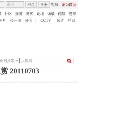
登录
注册
客服
设为首页
城
社区
微博
博客
论坛
访谈
邮箱
游戏
画片
公开课
播客
|
CCTV
频道
栏目
0110703