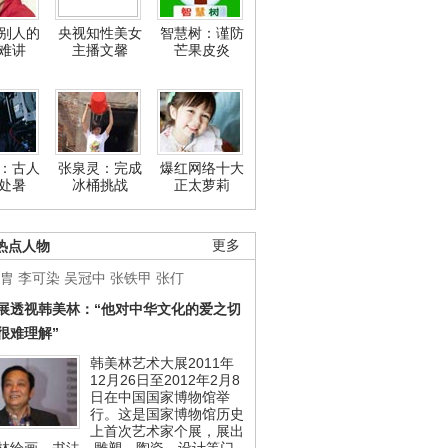
别人的
央视知性美女
智慧树：谨防
难讲
主播文馨
芒果皮炎
：古人
张泉灵：完成
爆红网络十大
处暑
冰桶挑战
正太萝莉
热点人物
更多
胄
李可染
吴冠中
张铁甲
张仃
展透视韩美林：“他对中华文化的爱之切
很难理解”
韩美林艺术大展2011年
12月26日至2012年2月8
日在中国国家博物馆举
行。这是国家博物馆历史
上首次艺术家个展，展出
林绘画、书法、雕塑、陶瓷、设计等门