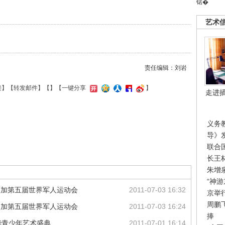
锘�
艺术
责任编辑：刘岩
接
】【
转发邮件
】【
】
【一键分享
】
走进
义务
导》
联合
长王
朱增
“神
参加第五届世界军人运动会
2011-07-03 16:32
京举
周鹏
参加第五届世界军人运动会
2011-07-03 16:24
捧
华青少年艺术盛典
2011-07-01 16:14