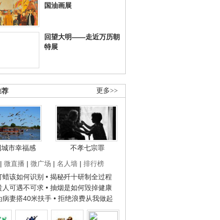
国油画展
回望大明——走近万历朝
特展
推荐
更多>>
国城市幸福感
不孝七宗罪
|
微直播
|
微广场
|
名人墙
|
排行榜
子打蜡该如何识别
• 揭秘歼十研制全过程
种贵人可遇不可求
• 抽烟是如何毁掉健康
人为病妻搭40米扶手
• 拒绝浪费从我做起