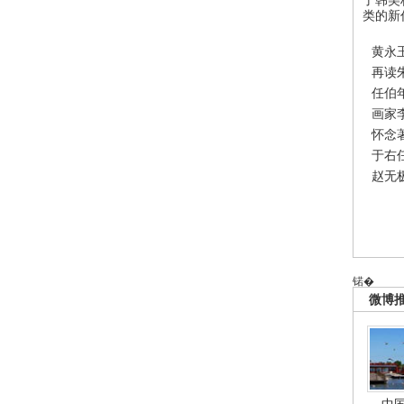
类的新
黄永
再读
任伯
画家
怀念
于右
赵无
锘�
微博
中