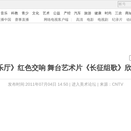
音乐
科教
青少
文化
艺术
公益
产经
汽车
旅游
健康
时尚
三农
商
直播中国
赛事直播
网络电视客户端
|
高清
电影
电视剧
纪录片
动
乐厅》红色交响 舞台艺术片《长征组歌》欣赏 2
发布时间:2011年07月04日 14:50 |
进入美术论坛
| 来源：CNTV