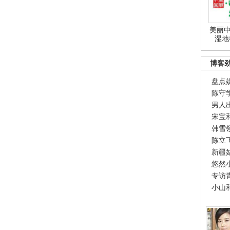
美丽中
湿地
博客
盘点
陈守
男人
宋宝
韩雪
陈立
新疆
悠然
专访
小山