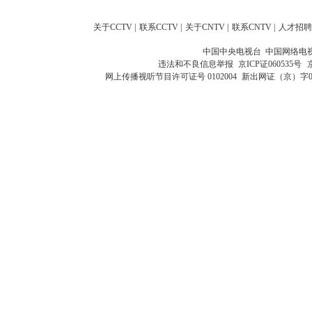
关于CCTV
|
联系CCTV
|
关于CNTV
|
联系CNTV
|
人才招聘
中国中央电视台 中国网络电
违法和不良信息举报
京ICP证060535号
网上传播视听节目许可证号 0102004
新出网证（京）字0