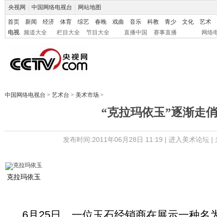
央视网
|
中国网络电视台
|
网站地图
首页
新闻
经济
体育
综艺
春晚
戏曲
音乐
科教
青少
文化
艺术
电视
频道大全
栏目大全
节目大全
直播中国
赛事直播
网络
中国网络电视台
>
艺术台
>
美术市场
>
“克拉玛依玉”逐渐走
发布时间:2011年06月28日 11:19 |
进入美术论坛
|
克拉玛依玉
6月25日，一位玉石经销商在展示一种名为