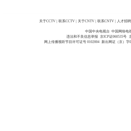
关于CCTV
|
联系CCTV
|
关于CNTV
|
联系CNTV
|
人才招聘
中国中央电视台 中国网络电
违法和不良信息举报
京ICP证060535号
网上传播视听节目许可证号 0102004
新出网证（京）字0