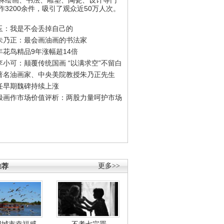
作3200余件，吸引了观众近50万人次。
玉：我是不会丢掉自己的
朱乃正：最会画油画的书法家
年花鸟精品9年涨幅超14倍
李小可：颠覆传统国画 “以满求空”不留白
著名油画家、中央美院教授朱乃正先生
任早期魏碑持续上涨
极画作市场价值评析：两股力量呵护市场
推荐
更多>>
国城市幸福感
不孝七宗罪