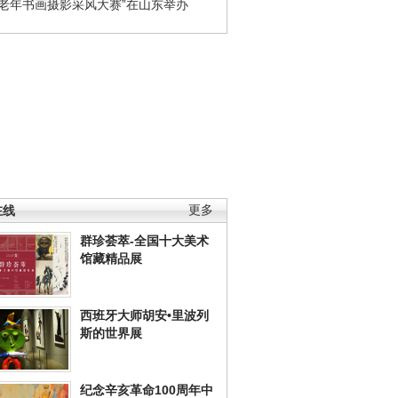
国老年书画摄影采风大赛”在山东举办
在线
更多
群珍荟萃-全国十大美术
馆藏精品展
西班牙大师胡安•里波列
斯的世界展
纪念辛亥革命100周年中