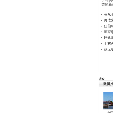
类的新
黄永
再读
任伯
画家
怀念
于右
赵无
锘�
微博
中