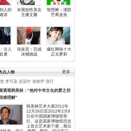
别人的
央视知性美女
智慧树：谨防
难讲
主播文馨
芒果皮炎
：古人
张泉灵：完成
爆红网络十大
处暑
冰桶挑战
正太萝莉
热点人物
更多
胄
李可染
吴冠中
张铁甲
张仃
展透视韩美林：“他对中华文化的爱之切
很难理解”
韩美林艺术大展2011年
12月26日至2012年2月8
日在中国国家博物馆举
行。这是国家博物馆历史
上首次艺术家个展，展出
林绘画、书法、雕塑、陶瓷、设计等门