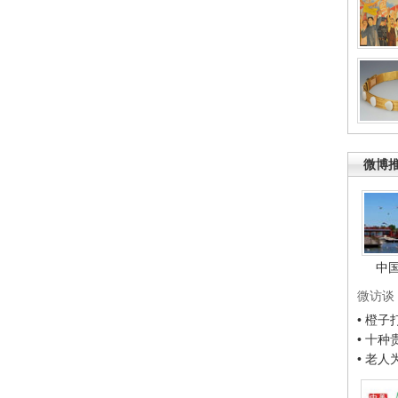
微博
中
微访谈
• 橙
• 十
• 老