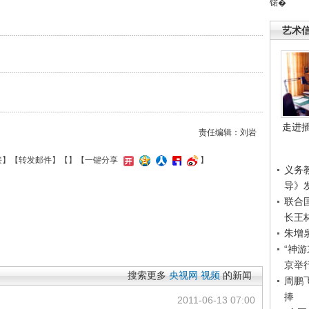
锘�
艺术
走进
责任编辑：刘岩
接
】【
转发邮件
】【
】
【一键分享
】
义务
导》
联合
长王
朱增
“神
京举
搜索更多
央视网
视频
的新闻
周鹏
捧
2011-06-13 07:00