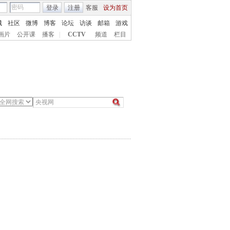
登录
注册
客服
设为首页
城
社区
微博
博客
论坛
访谈
邮箱
游戏
画片
公开课
播客
|
CCTV
频道
栏目