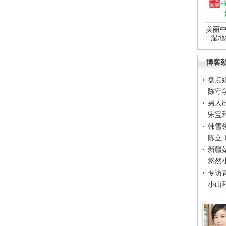
美丽中
湿地
博客
盘点
陈守
男人
宋宝
韩雪
陈立
新疆
悠然
专访
小山