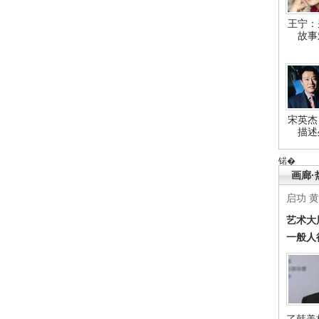
王宁：
故事
宋英杰
描述
锘�
画廊·
启功
黄
艺术大
一般人
了韩美