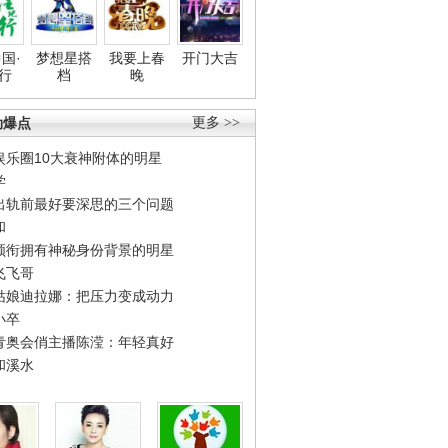
国·
梦想星搭
我要上春
开门大吉
行
档
晚
劲爆点
更多 >>
娱乐圈10大衰神附体的明星
学
出轨前最好要深思的三个问题
和
领衔拥有神秘身份背景的明星
飞飞哥
姑娘迪拉娜：把压力变成动力
小卒
青奥会俏主播陈滢：年轻真好
和溪水