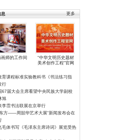
信息
更多
插画师的工作间
“中华文明历史题材
美术创作工程”官网
教育课程标准实验教科书《书法练习指
发行
国67届大会主席看望中央民族大学副校
林旭
泉李霑书法联展在京举行
游东方——周韶华艺术大展”新闻发布会在
行
飞毛体书写《毛泽东主席诗词》展览受热