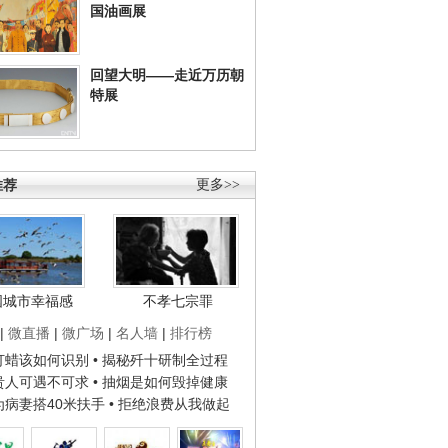
国油画展
回望大明——走近万历朝
特展
推荐
更多>>
国城市幸福感
不孝七宗罪
|
微直播
|
微广场
|
名人墙
|
排行榜
子打蜡该如何识别
• 揭秘歼十研制全过程
种贵人可遇不可求
• 抽烟是如何毁掉健康
人为病妻搭40米扶手
• 拒绝浪费从我做起