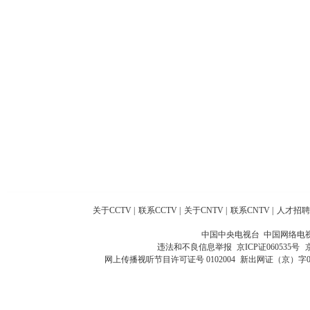
关于CCTV
|
联系CCTV
|
关于CNTV
|
联系CNTV
|
人才招聘
中国中央电视台 中国网络电
违法和不良信息举报
京ICP证060535号
网上传播视听节目许可证号 0102004
新出网证（京）字0