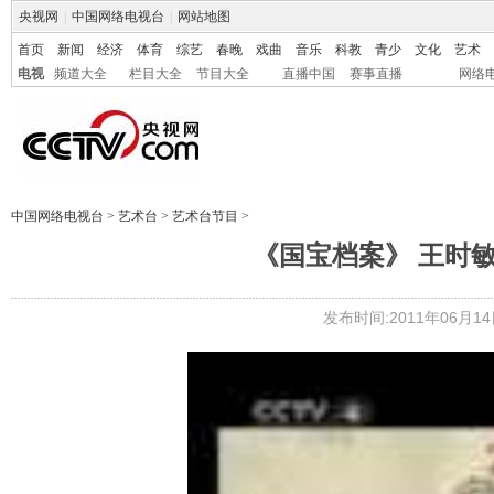
央视网
|
中国网络电视台
|
网站地图
首页
新闻
经济
体育
综艺
春晚
戏曲
音乐
科教
青少
文化
艺术
电视
频道大全
栏目大全
节目大全
直播中国
赛事直播
网络
中国网络电视台
>
艺术台
>
艺术台节目
>
《国宝档案》 王时敏 
发布时间:2011年06月14日 