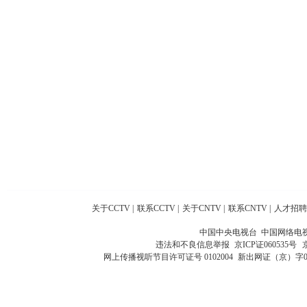
关于CCTV
|
联系CCTV
|
关于CNTV
|
联系CNTV
|
人才招聘
中国中央电视台 中国网络电
违法和不良信息举报
京ICP证060535号
网上传播视听节目许可证号 0102004
新出网证（京）字0