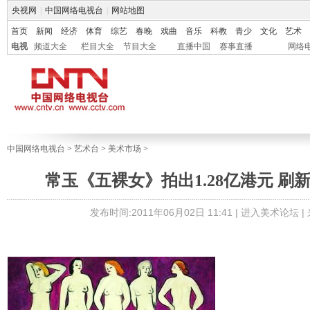
央视网
|
中国网络电视台
|
网站地图
首页
新闻
经济
体育
综艺
春晚
戏曲
音乐
科教
青少
文化
艺术
电视
频道大全
栏目大全
节目大全
直播中国
赛事直播
网络
中国网络电视台
>
艺术台
>
美术市场
>
常玉《五裸女》拍出1.28亿港元 刷
发布时间:2011年06月02日 11:41 |
进入美术论坛
|