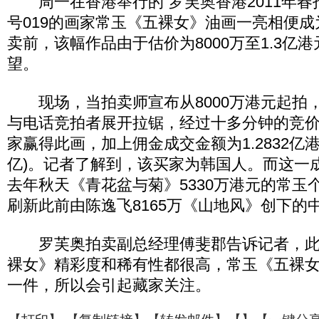
周一在香港举行的“罗芙奥香港2011年春
号019的画家常玉《五裸女》油画一亮相便
卖前，该幅作品由于估价为8000万至1.3亿
望。
现场，当拍卖师宣布从8000万港元起拍
与电话竞拍者展开拉锯，经过十多分钟的竞
家赢得此画，加上佣金成交金额为1.2832亿港元
亿)。记者了解到，该买家为韩国人。而这一
去年秋天《青花盆与菊》5330万港元的常玉
刷新此前由陈逸飞8165万《山地风》创下的
罗芙奥拍卖副总经理傅斐郡告诉记者，此
裸女》精彩度和稀有性都很高，常玉《五裸
一件，所以会引起藏家关注。