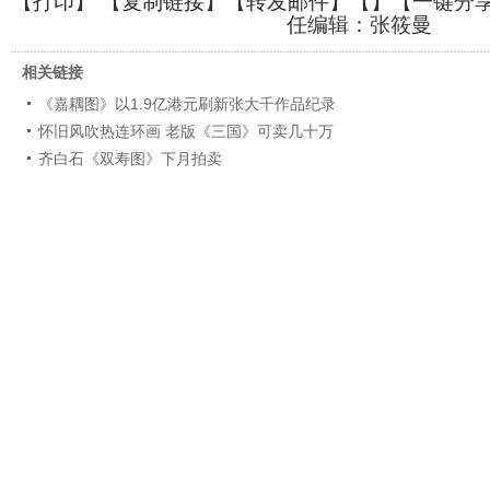
【
打印
】 【
复制链接
】【
转发邮件
】【
】
【一键分
任编辑：张筱曼
相关链接
《嘉耦图》以1.9亿港元刷新张大千作品纪录
怀旧风吹热连环画 老版《三国》可卖几十万
齐白石《双寿图》下月拍卖