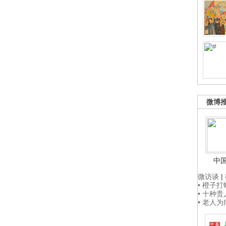
微博
中
微访谈
|
• 橙子
• 十种
• 老人