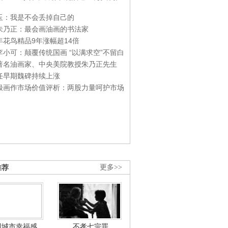
玉：我是不会丢掉自己的
朱乃正：最会画油画的书法家
年花鸟精品9年涨幅超14倍
李小可：颠覆传统国画 “以满求空”不留白
著名油画家、中央美院教授朱乃正先生
任早期魏碑持续上涨
极画作市场价值评析：两股力量呵护市场
推荐
更多>>
国城市幸福感
不孝七宗罪