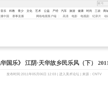
音乐
科教
青少
文化
艺术
公益
产经
汽车
旅游
健康
时尚
三农
商
直播中国
赛事直播
网络电视客户端
|
高清
电影
电视剧
纪录片
动
华国乐》 江阴·天华故乡民乐风（下） 2011-
发布时间:2011年05月06日 12:03 |
进入美术论坛
| 来源：CNTV