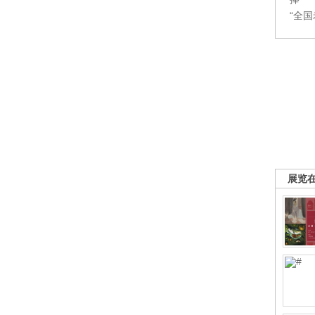
“全
展览