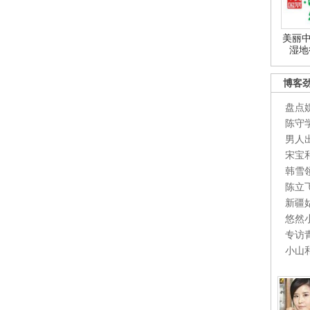
美丽中
湿地
博客
盘点
陈守
男人
宋宝
韩雪
陈立
新疆
悠然
专访
小山