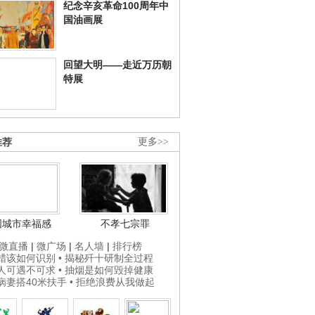
纪念辛亥革命100周年中
国油画展
回望大明——走近万历朝
特展
推荐
更多>>
国城市幸福感
不孝七宗罪
微直播
|
微广场
|
名人墙
|
排行榜
打蜡该如何识别
• 揭秘歼十研制全过程
贵人可遇不可求
• 抽烟是如何毁掉健康
为病妻搭40米扶手
• 拒绝浪费从我做起