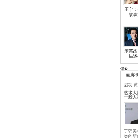
王宁：
故事
宋英杰
描述
锘�
画廊·
启功
黄
艺术大
一般人
了韩美
类的新