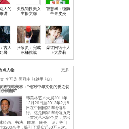
别人的
央视知性美女
智慧树：谨防
难讲
主播文馨
芒果皮炎
：古人
张泉灵：完成
爆红网络十大
处暑
冰桶挑战
正太萝莉
热点人物
更多
胄
李可染
吴冠中
张铁甲
张仃
展透视韩美林：“他对中华文化的爱之切
很难理解”
韩美林艺术大展2011年
12月26日至2012年2月8
日在中国国家博物馆举
行。这是国家博物馆历史
上首次艺术家个展，展出
林绘画、书法、雕塑、陶瓷、设计等门
作3200余件，吸引了观众近50万人次。