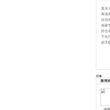
黄永
再读
任伯
画家
怀念
于右
赵无
锘�
微博
中