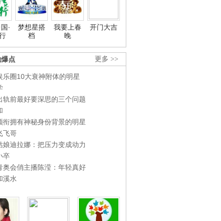
国·
梦想星搭
我要上春
开门大吉
行
档
晚
劲爆点
更多 >>
娱乐圈10大衰神附体的明星
学
出轨前最好要深思的三个问题
和
领衔拥有神秘身份背景的明星
飞飞哥
姑娘迪拉娜：把压力变成动力
小卒
青奥会俏主播陈滢：年轻真好
和溪水