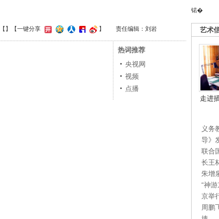
锘�
【
】
【一键分享
】
责任编辑：刘岩
艺术
热词推荐
央视网
视频
点播
走进
义务
导》
联合
长王
朱增
“神
京举
周鹏
捧