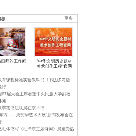
信息
更多
插画师的工作间
“中华文明历史题材
美术创作工程”官网
教育课程标准实验教科书《书法练习指
发行
国67届大会主席看望中央民族大学副校
林旭
泉李霑书法联展在京举行
游东方——周韶华艺术大展”新闻发布会在
行
飞毛体书写《毛泽东主席诗词》展览受热