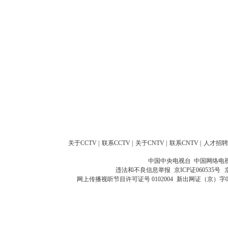
关于CCTV
|
联系CCTV
|
关于CNTV
|
联系CNTV
|
人才招聘
中国中央电视台 中国网络电
违法和不良信息举报
京ICP证060535号
网上传播视听节目许可证号 0102004
新出网证（京）字0