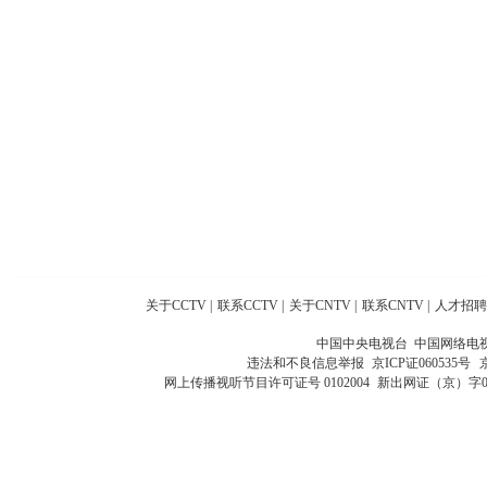
关于CCTV
|
联系CCTV
|
关于CNTV
|
联系CNTV
|
人才招聘
中国中央电视台 中国网络电
违法和不良信息举报
京ICP证060535号
网上传播视听节目许可证号 0102004
新出网证（京）字0