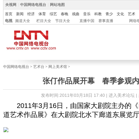
央视网
|
中国网络电视台
|
网站地图
首页
新闻
经济
体育
综艺
春晚
戏曲
音乐
科教
青少
文化
艺术
电视
频道大全
栏目大全
节目大全
直播中国
赛事直播
网络
中国网络电视台
>
艺术台
>
网上美术馆
>
张仃作品展开幕 春季参观
发布时间:2011年03月18日 17:40 |
进入美术论坛
|
2011年3月16日，由国家大剧院主办的
道艺术作品展》在大剧院北水下廊道东展览