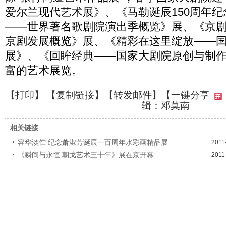
爱尔兰现代艺术展》、《马勒诞辰150周年
——世界著名歌剧院演出季概览》展、《京剧
京剧发展概览》展、《精彩在这里绽放——
展》、《回眸经典——国家大剧院原创与制
富的艺术展览。
【
打印
】 【
复制链接
】【
转发邮件
】
【一键分享
辑：邓莫南
相关链接
容华淡伫 纪念萧淑芳诞辰一百周年水彩画精品展
2011
《瞬间与永恒 朝戈艺术三十年》展在京开幕
2011