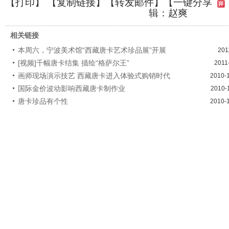
【
打印
】 【
复制链接
】【
转发邮件
】
【一键分享
辑：赵爽
相关链接
本周六，宁波美术馆“西藏唐卡艺术珍品展”开展
201
[视频]千幅唐卡结集 描绘“格萨尔王”
2011
画师现场演示技艺 西藏唐卡进入体验式购销时代
2010-
国际金价波动影响西藏唐卡制作业
2010-
唐卡珍品有个性
2010-