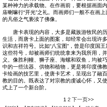
某种神力的承载物。在作画前，要根据画面
庙喇嘛行“开光”之礼。而画师们一般不在画
的凡俗之气亵渎了佛像。
唐卡表现的内容，大多是藏族游牧民的历
生活，而唐卡上面的图案，却经常会出现许
识和吉祥符号。比如“八宝图”，曾是印度国
这些符号，却被画师们统统拿来为我所用，
义。像胜利幢、狮子座、海螺和双鱼，均被
中的一些法器、供物和植物，更是将印度佛
卡绘画的技艺里，使唐卡艺术，呈现出了融
教的目的。既表达了对宗教的虔诚心怀，又
式上了一个新台阶。
1
2
下一页>>