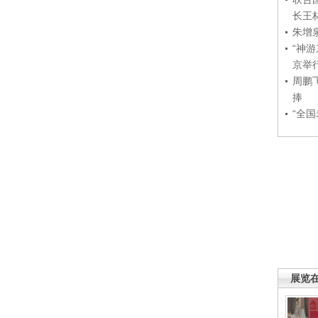
长王
朱增
“神
京举
周鹏
捧
“全
展览