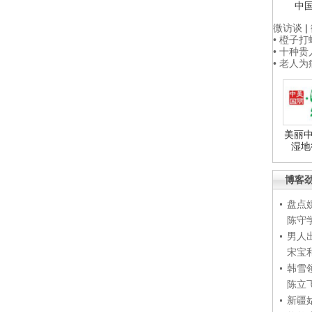
中
微访谈
|
• 橙子
• 十种
• 老人
美丽中
湿地
博客
盘点
陈守
男人
宋宝
韩雪
陈立
新疆