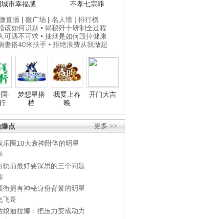
国城市幸福感
不孝七宗罪
微直播
|
微广场
|
名人墙
|
排行榜
打蜡该如何识别
• 揭秘歼十研制全过程
贵人可遇不可求
• 抽烟是如何毁掉健康
为病妻搭40米扶手
• 拒绝浪费从我做起
国·
梦想星搭
我要上春
开门大吉
行
档
晚
劲爆点
更多 >>
娱乐圈10大衰神附体的明星
学
出轨前最好要深思的三个问题
和
领衔拥有神秘身份背景的明星
飞飞哥
姑娘迪拉娜：把压力变成动力