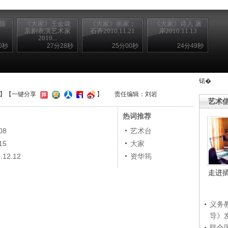
 陈
《大家》王金璐
《大家》画家：
《大家》诗人 屠
京剧表演艺术家
石齐2010.11.21
岸2010.11.13
2010...
0秒
27分28秒
25分00秒
24分49秒
锘�
】
【一键分享
】
责任编辑：刘岩
艺术
热词推荐
08
艺术台
15
大家
2.12
资华筠
走进
义务
导》
联合