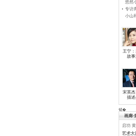
悠然
专访
小山
王宁：
故事
宋英杰
描述
锘�
画廊·
启功
黄
艺术大