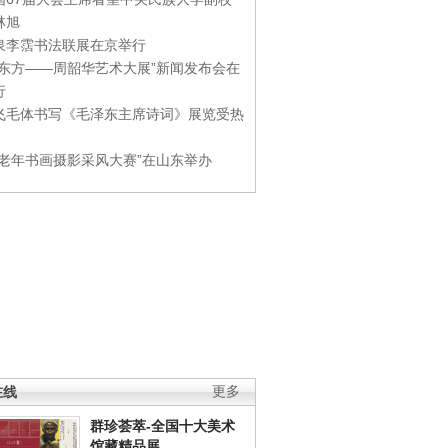
林旭
泉李霑书法联展在京举行
游东方——周韶华艺术大展”新闻发布会在
行
飞毛体书写《毛泽东主席诗词》展览受热
国老年书画摄影采风大赛”在山东举办
在线
更多
群珍荟萃-全国十大美术
馆藏精品展