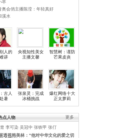
小卒
青奥会俏主播陈滢：年轻真好
和溪水
别人的
央视知性美女
智慧树：谨防
难讲
主播文馨
芒果皮炎
：古人
张泉灵：完成
爆红网络十大
处暑
冰桶挑战
正太萝莉
热点人物
更多
胄
李可染
吴冠中
张铁甲
张仃
展透视韩美林：“他对中华文化的爱之切