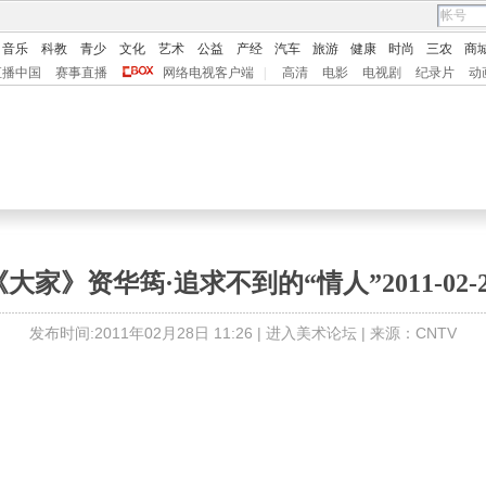
音乐
科教
青少
文化
艺术
公益
产经
汽车
旅游
健康
时尚
三农
商
直播中国
赛事直播
网络电视客户端
|
高清
电影
电视剧
纪录片
动
《大家》资华筠·追求不到的“情人”2011-02-2
发布时间:2011年02月28日 11:26 |
进入美术论坛
| 来源：CNTV