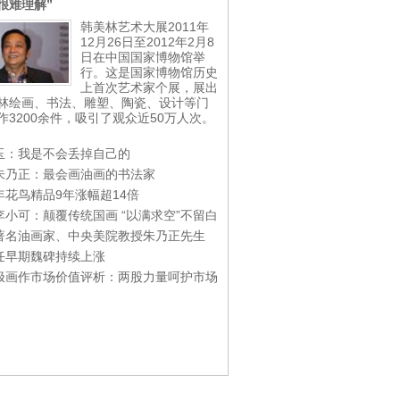
很难理解”
韩美林艺术大展2011年
12月26日至2012年2月8
日在中国国家博物馆举
行。这是国家博物馆历史
上首次艺术家个展，展出
林绘画、书法、雕塑、陶瓷、设计等门
作3200余件，吸引了观众近50万人次。
玉：我是不会丢掉自己的
朱乃正：最会画油画的书法家
年花鸟精品9年涨幅超14倍
李小可：颠覆传统国画 “以满求空”不留白
著名油画家、中央美院教授朱乃正先生
任早期魏碑持续上涨
极画作市场价值评析：两股力量呵护市场