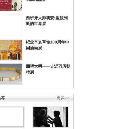
西班牙大师胡安•里波列
斯的世界展
纪念辛亥革命100周年中
国油画展
回望大明——走近万历朝
特展
推荐
更多>>