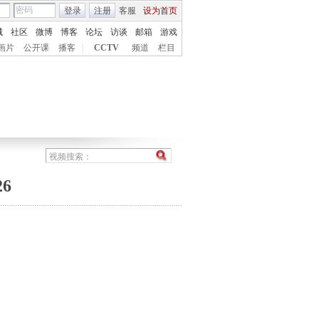
登录
注册
客服
设为首页
城
社区
微博
博客
论坛
访谈
邮箱
游戏
画片
公开课
播客
|
CCTV
频道
栏目
6