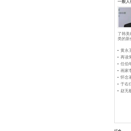
一般人
了韩美
类的新
黄永
再读
任伯
画家
怀念
于右
赵无
锘�