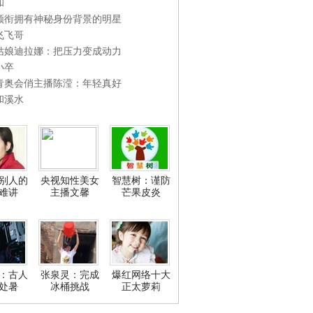
和
领衔拥有神秘身份背景的明星
飞飞哥
姑娘迪拉娜：把压力变成动力
小卒
青奥会俏主播陈滢：年轻真好
和溪水
别人的
央视知性美女
智慧树：谨防
难讲
主播文馨
芒果皮炎
：古人
张泉灵：完成
爆红网络十大
处暑
冰桶挑战
正太萝莉