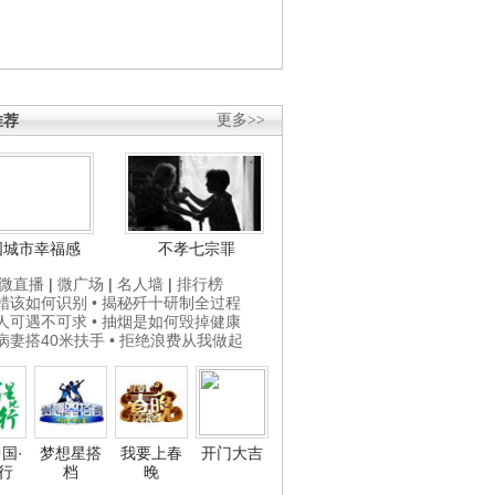
推荐
更多>>
国城市幸福感
不孝七宗罪
微直播
|
微广场
|
名人墙
|
排行榜
打蜡该如何识别
• 揭秘歼十研制全过程
贵人可遇不可求
• 抽烟是如何毁掉健康
为病妻搭40米扶手
• 拒绝浪费从我做起
国·
梦想星搭
我要上春
开门大吉
行
档
晚