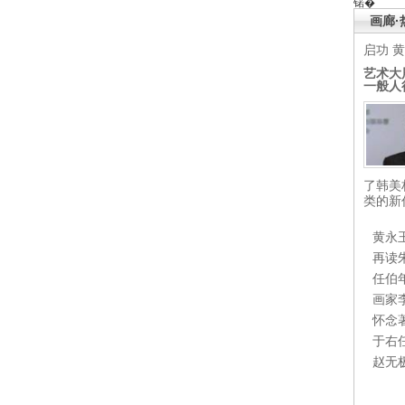
锘�
画廊·
启功
黄
艺术大
一般人
了韩美
类的新
黄永
再读
任伯
画家
怀念
于右
赵无