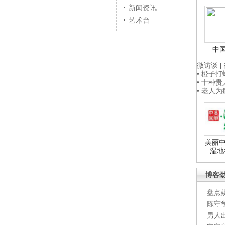
新闻资讯
艺术台
中
微访谈
|
• 橙子
• 十种
• 老人
美丽中
湿地
博客
盘点
陈守
男人