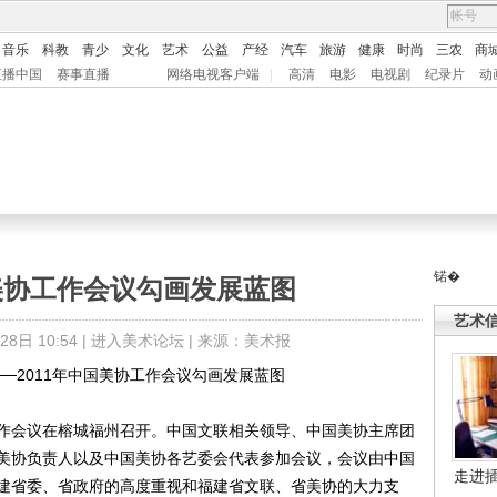
音乐
科教
青少
文化
艺术
公益
产经
汽车
旅游
健康
时尚
三农
商
直播中国
赛事直播
网络电视客户端
|
高清
电影
电视剧
纪录片
动
锘�
国美协工作会议勾画发展蓝图
艺术
日 10:54 |
进入美术论坛
| 来源：美术报
─2011年中国美协工作会议勾画发展蓝图
工作会议在榕城福州召开。中国文联相关领导、中国美协主席团
美协负责人以及中国美协各艺委会代表参加会议，会议由中国
走进
建省委、省政府的高度重视和福建省文联、省美协的大力支