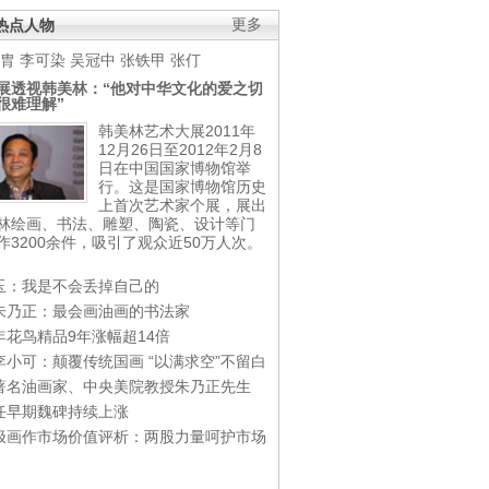
热点人物
更多
胄
李可染
吴冠中
张铁甲
张仃
展透视韩美林：“他对中华文化的爱之切
很难理解”
韩美林艺术大展2011年
12月26日至2012年2月8
日在中国国家博物馆举
行。这是国家博物馆历史
上首次艺术家个展，展出
林绘画、书法、雕塑、陶瓷、设计等门
作3200余件，吸引了观众近50万人次。
玉：我是不会丢掉自己的
朱乃正：最会画油画的书法家
年花鸟精品9年涨幅超14倍
李小可：颠覆传统国画 “以满求空”不留白
著名油画家、中央美院教授朱乃正先生
任早期魏碑持续上涨
极画作市场价值评析：两股力量呵护市场