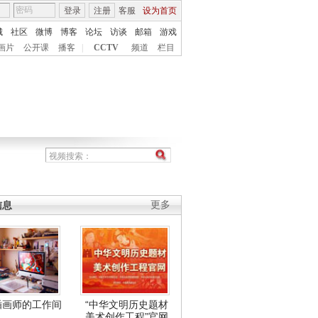
登录
注册
客服
设为首页
城
社区
微博
博客
论坛
访谈
邮箱
游戏
画片
公开课
播客
|
CCTV
频道
栏目
信息
更多
插画师的工作间
“中华文明历史题材
美术创作工程”官网