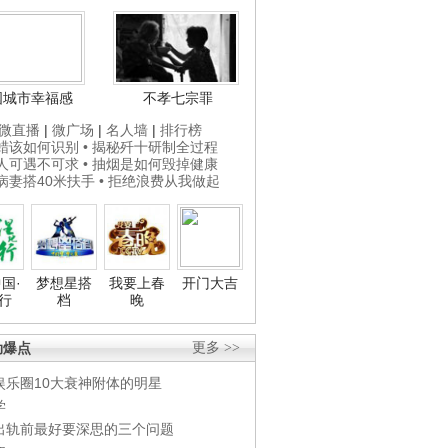
国城市幸福感
不孝七宗罪
微直播
|
微广场
|
名人墙
|
排行榜
打蜡该如何识别
• 揭秘歼十研制全过程
贵人可遇不可求
• 抽烟是如何毁掉健康
为病妻搭40米扶手
• 拒绝浪费从我做起
国·
梦想星搭
我要上春
开门大吉
行
档
晚
劲爆点
更多 >>
娱乐圈10大衰神附体的明星
学
出轨前最好要深思的三个问题