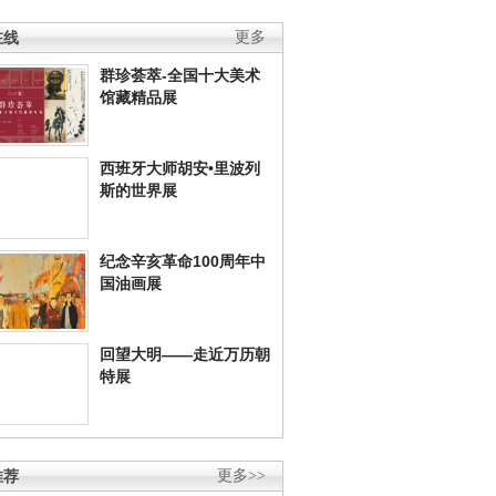
在线
更多
群珍荟萃-全国十大美术
馆藏精品展
西班牙大师胡安•里波列
斯的世界展
纪念辛亥革命100周年中
国油画展
回望大明——走近万历朝
特展
推荐
更多>>