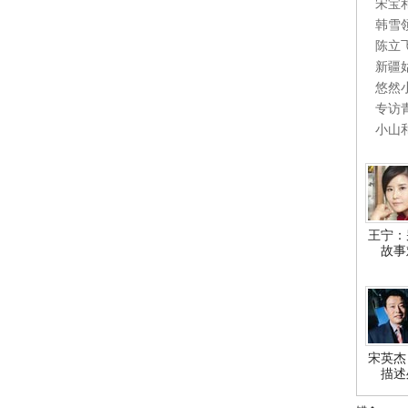
宋宝
韩雪
陈立
新疆
悠然
专访
小山
王宁：
故事
宋英杰
描述