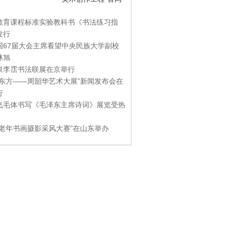
教育课程标准实验教科书《书法练习指
发行
国67届大会主席看望中央民族大学副校
林旭
泉李霑书法联展在京举行
游东方——周韶华艺术大展”新闻发布会在
行
飞毛体书写《毛泽东主席诗词》展览受热
国老年书画摄影采风大赛”在山东举办