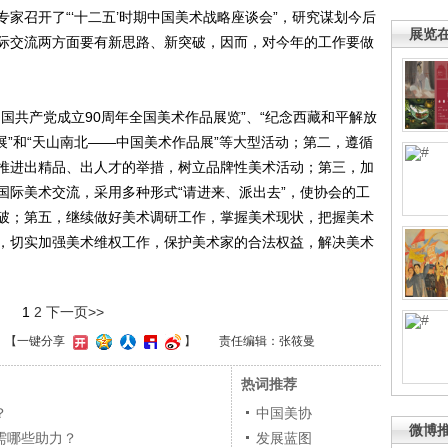
家召开了“‘十二五’时期中国美术战略座谈会”，研究谋划今后
展览
际交流两方面要有新思路、新突破，因而，对今年的工作要做
共产党成立90周年全国美术作品展览”、“纪念西藏和平解放
美展”和“天山南北——中国美术作品展”等大型活动；第二，遵循
推进出精品、出人才的举措，树立品牌性美术活动；第三，加
国际美术交流，采用多种形式“请进来、派出去”，使协会的工
破；第五，继续做好美术调研工作，掌握美术现状，把握美术
，切实加强美术维权工作，保护美术家的合法权益，解决美术
1
2
下一页>>
】
【一键分享
】
责任编辑：张筱曼
热词推荐
？
中国美协
微博
需哪些助力？
发展蓝图