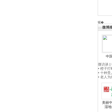
锘�
微博
中
微访谈
|
• 橙子
• 十种
• 老人
美丽中
湿地