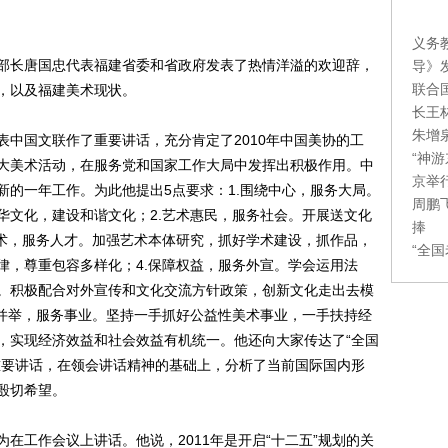
义务
长唐国忠代表福建省委和省政府发表了热情洋溢的欢迎辞，
导》
联合
，以及福建美术现状。
长王
朱增
国文联作了重要讲话，充分肯定了2010年中国美协的工
“神
大美术活动，在服务党和国家工作大局中发挥出积极作用。中
京举
新的一年工作。为此他提出5点要求：1.围绕中心，服务大局。
周鹏
华文化，建设和谐文化；2.艺术惠民，服务社会。开展送文化
捧
艺术，服务人才。加强艺术本体研究，抓好学术建设，抓作品，
“全
律，尊重包容多样化；4.保障权益，服务外宣。学会运用法
。积极配合对外宣传和文化交流方针政策，创新文化走出去模
业并举，服务事业。坚持一手抓好公益性美术事业，一手扶持经
，实现经济效益和社会效益有机统一。他还向大家传达了“全国
重要讲话，在领会讲话精神的基础上，分析了当前国际国内形
殷切希望。
工作会议上讲话。他说，2011年是开启“十二五”规划的关