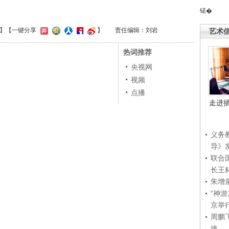
锘�
】
【一键分享
】
责任编辑：刘岩
艺术
热词推荐
央视网
视频
点播
走进
义务
导》
联合
长王
朱增
“神
京举
周鹏
捧