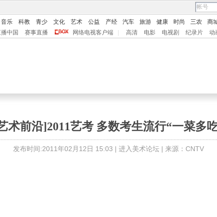
音乐
科教
青少
文化
艺术
公益
产经
汽车
旅游
健康
时尚
三农
商
直播中国
赛事直播
网络电视客户端
|
高清
电影
电视剧
纪录片
动
[艺术前沿]2011艺考 多数考生流行“一菜多吃
发布时间:2011年02月12日 15:03 |
进入美术论坛
| 来源：CNTV