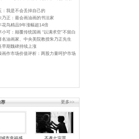
玉：我是不会丢掉自己的
朱乃正：最会画油画的书法家
年花鸟精品9年涨幅超14倍
李小可：颠覆传统国画 “以满求空”不留白
著名油画家、中央美院教授朱乃正先生
任早期魏碑持续上涨
极画作市场价值评析：两股力量呵护市场
推荐
更多>>
国城市幸福感
不孝七宗罪