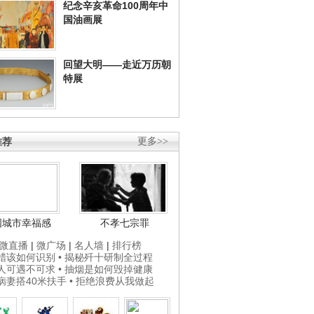
纪念辛亥革命100周年中
国油画展
回望大明——走近万历朝
特展
推荐
更多>>
国城市幸福感
不孝七宗罪
微直播
|
微广场
|
名人墙
|
排行榜
打蜡该如何识别
• 揭秘歼十研制全过程
贵人可遇不可求
• 抽烟是如何毁掉健康
为病妻搭40米扶手
• 拒绝浪费从我做起