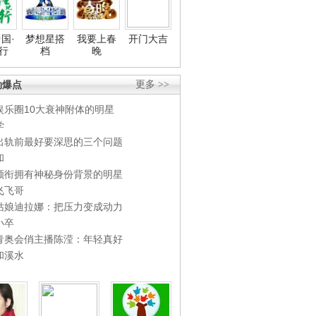
国·
梦想星搭
我要上春
开门大吉
行
档
晚
劲爆点
更多 >>
娱乐圈10大衰神附体的明星
学
出轨前最好要深思的三个问题
和
领衔拥有神秘身份背景的明星
飞飞哥
姑娘迪拉娜：把压力变成动力
小卒
青奥会俏主播陈滢：年轻真好
和溪水