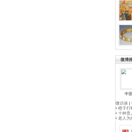
微博
中
微访谈
|
• 橙子
• 十种
• 老人