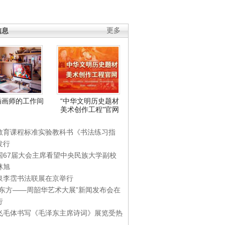
信息
更多
插画师的工作间
“中华文明历史题材
美术创作工程”官网
教育课程标准实验教科书《书法练习指
发行
国67届大会主席看望中央民族大学副校
林旭
泉李霑书法联展在京举行
游东方——周韶华艺术大展”新闻发布会在
行
飞毛体书写《毛泽东主席诗词》展览受热