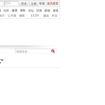
登录
注册
客服
设为首页
城
社区
微博
博客
论坛
访谈
邮箱
游戏
画片
公开课
播客
|
CCTV
频道
栏目
”