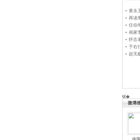
黄永
再读
任伯
画家
怀念
于右
赵无
锘�
微博
中