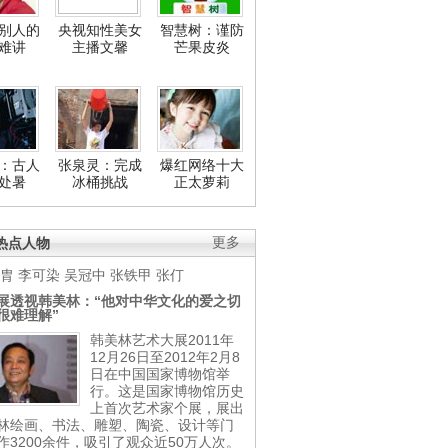
别人的
央视知性美女
智慧树：谨防
难讲
主播文馨
芒果皮炎
：古人
张泉灵：完成
爆红网络十大
处暑
冰桶挑战
正太萝莉
热点人物
更多
胄
李可染
吴冠中
张铁甲
张仃
展透视韩美林：“他对中华文化的爱之切
很难理解”
韩美林艺术大展2011年
12月26日至2012年2月8
日在中国国家博物馆举
行。这是国家博物馆历史
上首次艺术家个展，展出
林绘画、书法、雕塑、陶瓷、设计等门
作3200余件，吸引了观众近50万人次。