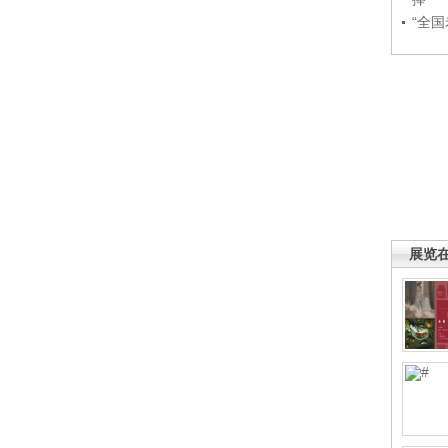
“全
展览