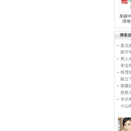
美丽中
湿地
博客
盘点
陈守
男人
宋宝
韩雪
陈立
新疆
悠然
专访
小山