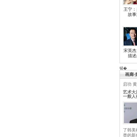
王宁：
故事
宋英杰
描述
锘�
画廊·
启功
黄
艺术大
一般人
了韩美
类的新