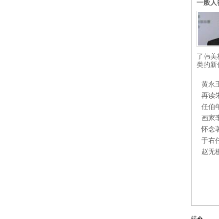
一般人
了韩美
类的新
黄永
再读
任伯
画家
怀念
于右
赵无
锘�