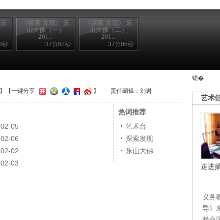
 乐
《探索·发现》 乐
《探索·发现》 乐
）
山大佛（一）
山大佛（二）
201...
201...
8秒
37分07秒
37分05秒
锘�
】
【一键分享
】
责任编辑：刘岩
艺术
热词推荐
2-05
艺术台
2-06
探索发现
2-02
乐山大佛
2-03
走进
义务
导》
联合