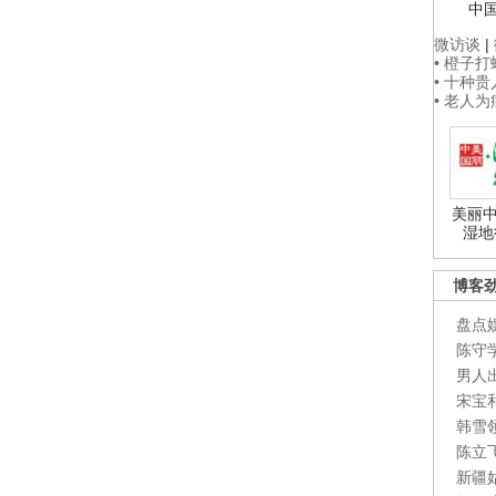
中
微访谈
|
• 橙子
• 十种
• 老人
美丽中
湿地
博客
盘点
陈守
男人
宋宝
韩雪
陈立
新疆