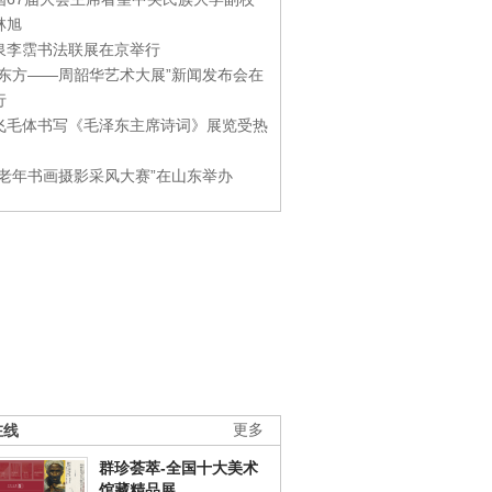
林旭
泉李霑书法联展在京举行
游东方——周韶华艺术大展”新闻发布会在
行
飞毛体书写《毛泽东主席诗词》展览受热
国老年书画摄影采风大赛”在山东举办
在线
更多
群珍荟萃-全国十大美术
馆藏精品展