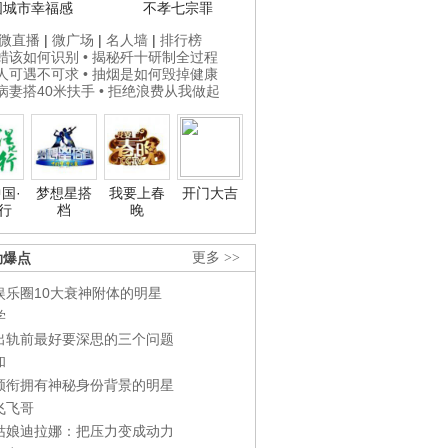
国城市幸福感
不孝七宗罪
微直播
|
微广场
|
名人墙
|
排行榜
打蜡该如何识别
• 揭秘歼十研制全过程
贵人可遇不可求
• 抽烟是如何毁掉健康
为病妻搭40米扶手
• 拒绝浪费从我做起
国·
梦想星搭
我要上春
开门大吉
行
档
晚
劲爆点
更多 >>
娱乐圈10大衰神附体的明星
学
出轨前最好要深思的三个问题
和
领衔拥有神秘身份背景的明星
飞飞哥
姑娘迪拉娜：把压力变成动力