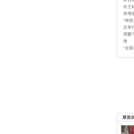
长王
朱增
“神
京举
周鹏
捧
“全
展览