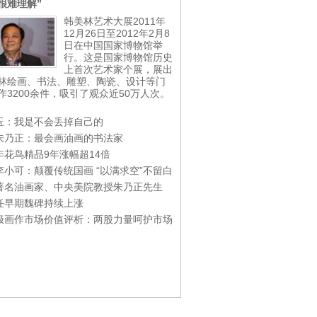
很难理解”
韩美林艺术大展2011年
12月26日至2012年2月8
日在中国国家博物馆举
行。这是国家博物馆历史
上首次艺术家个展，展出
林绘画、书法、雕塑、陶瓷、设计等门
作3200余件，吸引了观众近50万人次。
玉：我是不会丢掉自己的
朱乃正：最会画油画的书法家
年花鸟精品9年涨幅超14倍
李小可：颠覆传统国画 “以满求空”不留白
著名油画家、中央美院教授朱乃正先生
任早期魏碑持续上涨
极画作市场价值评析：两股力量呵护市场