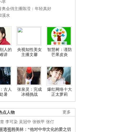
小卒
青奥会俏主播陈滢：年轻真好
和溪水
别人的
央视知性美女
智慧树：谨防
难讲
主播文馨
芒果皮炎
：古人
张泉灵：完成
爆红网络十大
处暑
冰桶挑战
正太萝莉
热点人物
更多
胄
李可染
吴冠中
张铁甲
张仃
展透视韩美林：“他对中华文化的爱之切