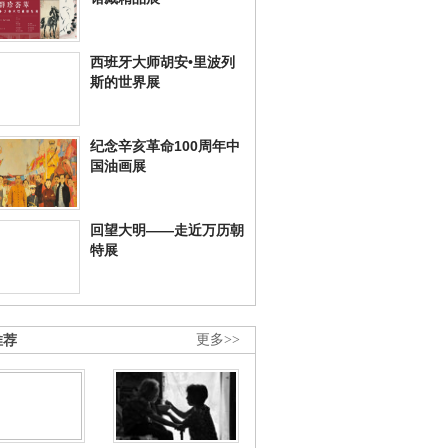
西班牙大师胡安•里波列
斯的世界展
纪念辛亥革命100周年中
国油画展
回望大明——走近万历朝
特展
推荐
更多>>