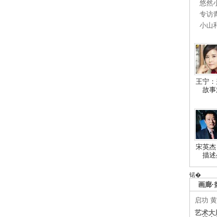
悠然
专访
小山
王宁：
故事
宋英杰
描述
锘�
画廊·
启功
黄
艺术大