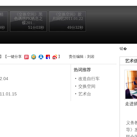
精
《交换空间》黑
《交换空间》胶
色诱惑PK栖息之
片回忆2011.01.22
蝶201...
9秒
51分03秒
49分32秒
锘�
】
【一键分享
】
责任编辑：刘岩
艺术
热词推荐
.04
改造自行车
交换空间
01.15
艺术台
走进
义务
导》
联合