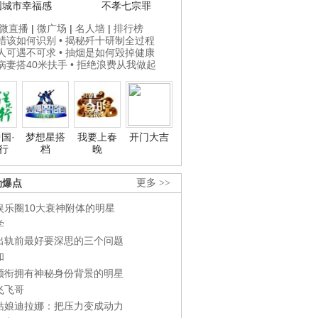
国城市幸福感
不孝七宗罪
微直播
|
微广场
|
名人墙
|
排行榜
打蜡该如何识别
• 揭秘歼十研制全过程
贵人可遇不可求
• 抽烟是如何毁掉健康
为病妻搭40米扶手
• 拒绝浪费从我做起
国·
梦想星搭
我要上春
开门大吉
行
档
晚
劲爆点
更多 >>
娱乐圈10大衰神附体的明星
学
出轨前最好要深思的三个问题
和
领衔拥有神秘身份背景的明星
飞飞哥
姑娘迪拉娜：把压力变成动力