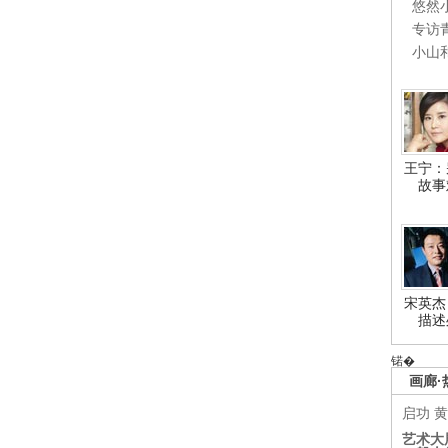
悠然
专访
小山
王宁：
故事
宋英杰
描述
锘�
画廊·
启功
黄
艺术大