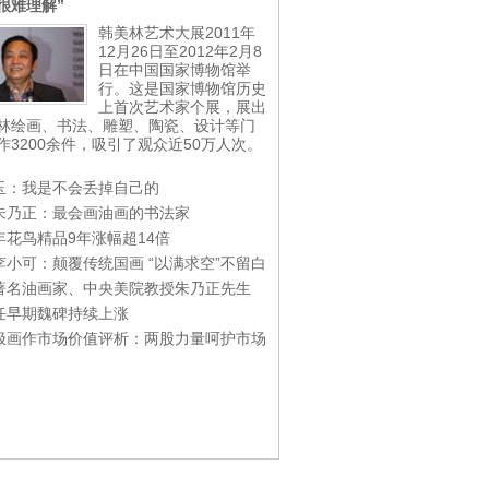
很难理解”
韩美林艺术大展2011年
12月26日至2012年2月8
日在中国国家博物馆举
行。这是国家博物馆历史
上首次艺术家个展，展出
林绘画、书法、雕塑、陶瓷、设计等门
作3200余件，吸引了观众近50万人次。
玉：我是不会丢掉自己的
朱乃正：最会画油画的书法家
年花鸟精品9年涨幅超14倍
李小可：颠覆传统国画 “以满求空”不留白
著名油画家、中央美院教授朱乃正先生
任早期魏碑持续上涨
极画作市场价值评析：两股力量呵护市场