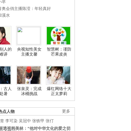
小卒
青奥会俏主播陈滢：年轻真好
和溪水
别人的
央视知性美女
智慧树：谨防
难讲
主播文馨
芒果皮炎
：古人
张泉灵：完成
爆红网络十大
处暑
冰桶挑战
正太萝莉
热点人物
更多
胄
李可染
吴冠中
张铁甲
张仃
展透视韩美林：“他对中华文化的爱之切