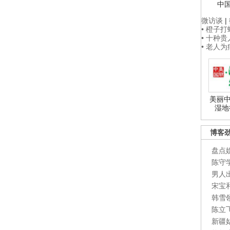
中
微访谈
|
• 橙子
• 十种
• 老人
美丽中
湿地
博客
盘点
陈守
男人
宋宝
韩雪
陈立
新疆