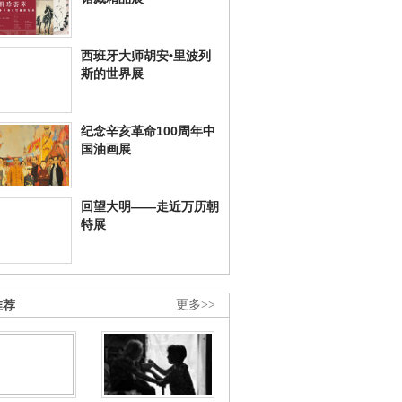
西班牙大师胡安•里波列
斯的世界展
纪念辛亥革命100周年中
国油画展
回望大明——走近万历朝
特展
推荐
更多>>