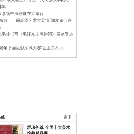
林旭
泉李霑书法联展在京举行
游东方——周韶华艺术大展”新闻发布会在
行
飞毛体书写《毛泽东主席诗词》展览受热
国老年书画摄影采风大赛”在山东举办
在线
更多
群珍荟萃-全国十大美术
馆藏精品展