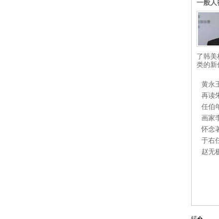
一般人
了韩美
类的新
黄永
再读
任伯
画家
怀念
于右
赵无
锘�