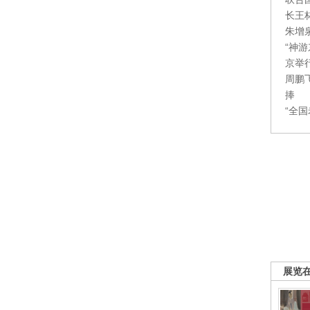
长王
朱增
“神
京举
周鹏
捧
“全
展览