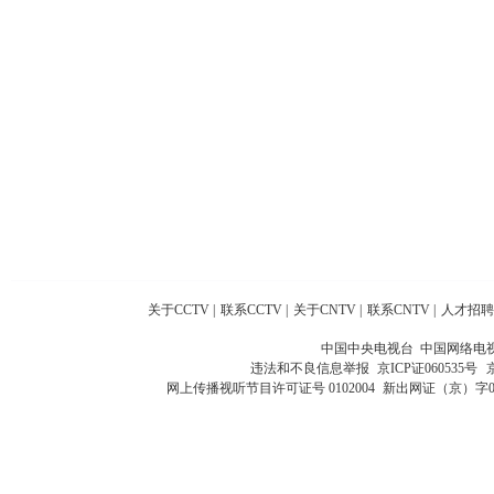
关于CCTV
|
联系CCTV
|
关于CNTV
|
联系CNTV
|
人才招聘
中国中央电视台 中国网络电
违法和不良信息举报
京ICP证060535号
网上传播视听节目许可证号 0102004
新出网证（京）字0