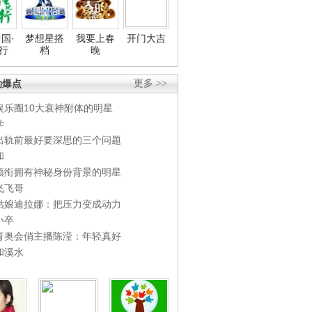
国·
梦想星搭
我要上春
开门大吉
行
档
晚
劲爆点
更多 >>
娱乐圈10大衰神附体的明星
学
出轨前最好要深思的三个问题
和
领衔拥有神秘身份背景的明星
飞飞哥
姑娘迪拉娜：把压力变成动力
小卒
青奥会俏主播陈滢：年轻真好
和溪水