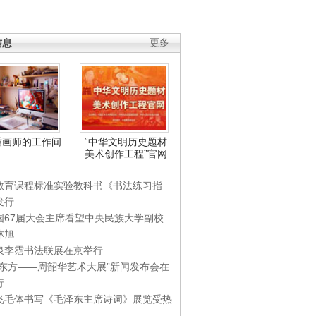
信息
更多
插画师的工作间
“中华文明历史题材
美术创作工程”官网
教育课程标准实验教科书《书法练习指
发行
国67届大会主席看望中央民族大学副校
林旭
泉李霑书法联展在京举行
游东方——周韶华艺术大展”新闻发布会在
行
飞毛体书写《毛泽东主席诗词》展览受热