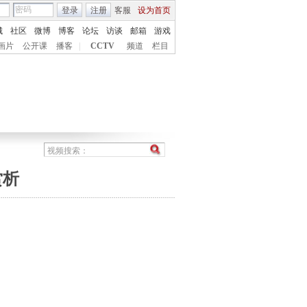
登录
注册
客服
设为首页
城
社区
微博
博客
论坛
访谈
邮箱
游戏
画片
公开课
播客
|
CCTV
频道
栏目
赏析