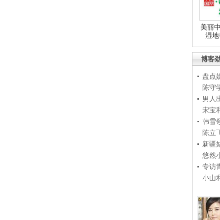
美丽中
湿地
博客
盘点
陈守
男人
宋宝
韩雪
陈立
新疆
悠然
专访
小山