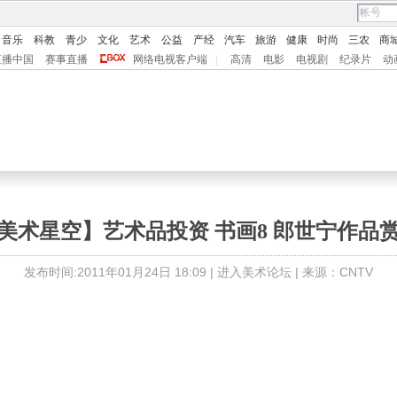
音乐
科教
青少
文化
艺术
公益
产经
汽车
旅游
健康
时尚
三农
商
直播中国
赛事直播
网络电视客户端
|
高清
电影
电视剧
纪录片
动
美术星空】艺术品投资 书画8 郎世宁作品
发布时间:2011年01月24日 18:09 |
进入美术论坛
| 来源：CNTV