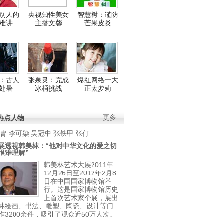
别人的
央视知性美女
智慧树：谨防
难讲
主播文馨
芒果皮炎
：古人
张泉灵：完成
爆红网络十大
处暑
冰桶挑战
正太萝莉
热点人物
更多
胄
李可染
吴冠中
张铁甲
张仃
展透视韩美林：“他对中华文化的爱之切
很难理解”
韩美林艺术大展2011年
12月26日至2012年2月8
日在中国国家博物馆举
行。这是国家博物馆历史
上首次艺术家个展，展出
林绘画、书法、雕塑、陶瓷、设计等门
作3200余件，吸引了观众近50万人次。