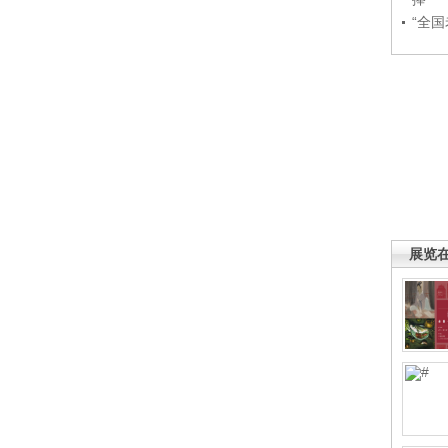
“全
展览