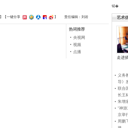
锘�
】
【一键分享
】
责任编辑：刘岩
艺术
热词推荐
央视网
视频
点播
走进
义务
导》
联合
长王
朱增
“神
京举
周鹏
捧