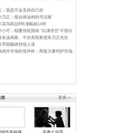
玉：我是不会丢掉自己的
朱乃正：最会画油画的书法家
年花鸟精品9年涨幅超14倍
李小可：颠覆传统国画 “以满求空”不留白
著名油画家、中央美院教授朱乃正先生
任早期魏碑持续上涨
极画作市场价值评析：两股力量呵护市场
推荐
更多>>
国城市幸福感
不孝七宗罪