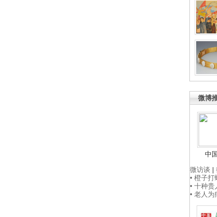
微博
中
微访谈
|
• 橙子
• 十种
• 老人