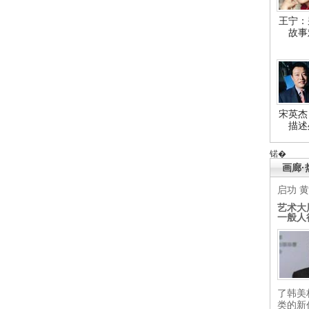
王宁：
故事
宋英杰
描述
锘�
画廊·
启功
黄
艺术大
一般人
了韩美
类的新