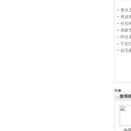
黄永
再读
任伯
画家
怀念
于右
赵无
锘�
微博
中