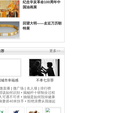
纪念辛亥革命100周年中
国油画展
回望大明——走近万历朝
特展
推荐
更多>>
国城市幸福感
不孝七宗罪
微直播
|
微广场
|
名人墙
|
排行榜
打蜡该如何识别
• 揭秘歼十研制全过程
贵人可遇不可求
• 抽烟是如何毁掉健康
为病妻搭40米扶手
• 拒绝浪费从我做起