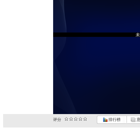
未
评分
排行榜
意