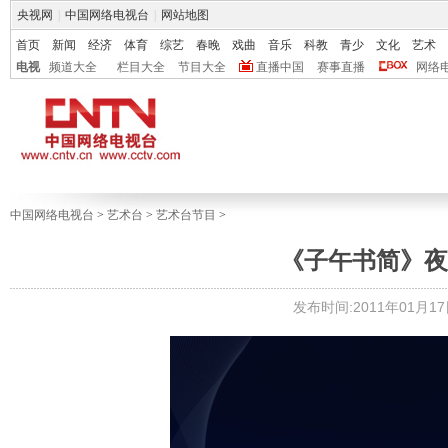
央视网
|
中国网络电视台
|
网站地图
首页
新闻
经济
体育
综艺
春晚
戏曲
音乐
科教
青少
文化
艺术
电视
频道大全
栏目大全
节目大全
直播中国
赛事直播
网络
中国网络电视台
>
艺术台
>
艺术台节目
>
《子午书简》夜谭十
发布时间:2011年01月17日 