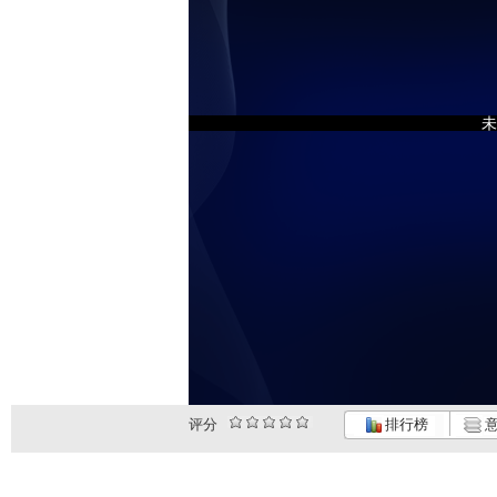
未
评分
排行榜
意