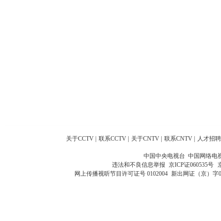
关于CCTV
|
联系CCTV
|
关于CNTV
|
联系CNTV
|
人才招聘
中国中央电视台 中国网络电
违法和不良信息举报
京ICP证060535号
网上传播视听节目许可证号 0102004
新出网证（京）字0