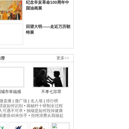
纪念辛亥革命100周年中
国油画展
回望大明——走近万历朝
特展
推荐
更多>>
国城市幸福感
不孝七宗罪
微直播
|
微广场
|
名人墙
|
排行榜
打蜡该如何识别
• 揭秘歼十研制全过程
贵人可遇不可求
• 抽烟是如何毁掉健康
为病妻搭40米扶手
• 拒绝浪费从我做起