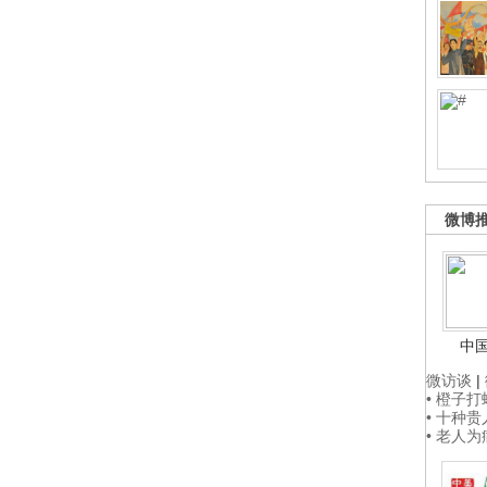
微博
中
微访谈
|
• 橙子
• 十种
• 老人