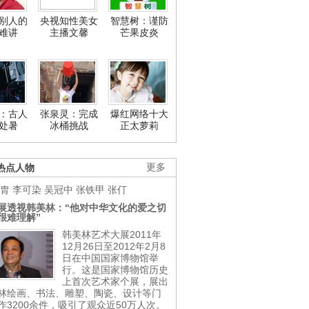
别人的
央视知性美女
智慧树：谨防
难讲
主播文馨
芒果皮炎
：古人
张泉灵：完成
爆红网络十大
处暑
冰桶挑战
正太萝莉
热点人物
更多
胄
李可染
吴冠中
张铁甲
张仃
展透视韩美林：“他对中华文化的爱之切
很难理解”
韩美林艺术大展2011年
12月26日至2012年2月8
日在中国国家博物馆举
行。这是国家博物馆历史
上首次艺术家个展，展出
林绘画、书法、雕塑、陶瓷、设计等门
作3200余件，吸引了观众近50万人次。