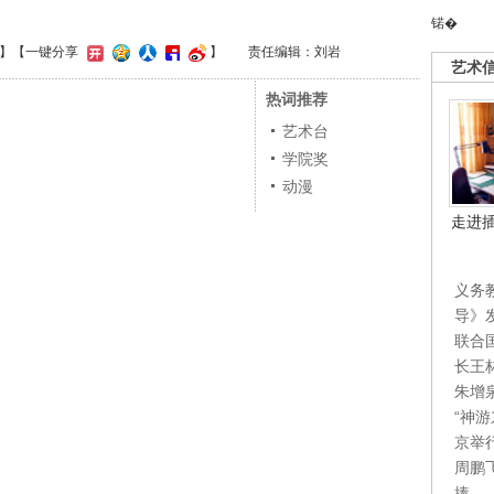
锘�
】
【一键分享
】
责任编辑：刘岩
艺术
热词推荐
艺术台
学院奖
动漫
走进
义务
导》
联合
长王
朱增
“神
京举
周鹏
捧