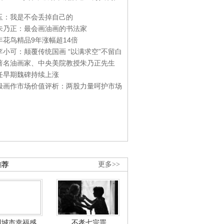
玉：我是不会丢掉自己的
朱乃正：最会画油画的书法家
年花鸟精品9年涨幅超14倍
李小可：颠覆传统国画 “以满求空”不留白
著名油画家、中央美院教授朱乃正先生
任早期魏碑持续上涨
极画作市场价值评析：两股力量呵护市场
推荐
更多>>
国城市幸福感
不孝七宗罪