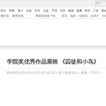
音乐
科教
青少
文化
艺术
公益
产经
汽车
旅游
健康
时尚
三农
商
直播中国
赛事直播
网络电视客户端
|
高清
电影
电视剧
纪录片
动
学院奖优秀作品展映 《囚徒和小鸟》
发布时间:2011年01月12日 16:22 |
进入美术论坛
| 来源：CNTV