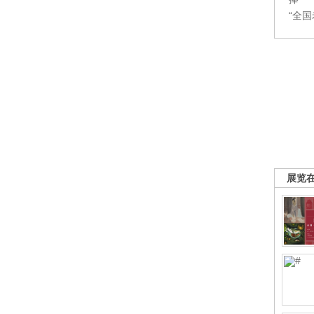
“全
展览