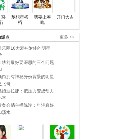
国·
梦想星搭
我要上春
开门大吉
行
档
晚
劲爆点
更多 >>
娱乐圈10大衰神附体的明星
学
出轨前最好要深思的三个问题
和
领衔拥有神秘身份背景的明星
飞飞哥
姑娘迪拉娜：把压力变成动力
小卒
青奥会俏主播陈滢：年轻真好
和溪水