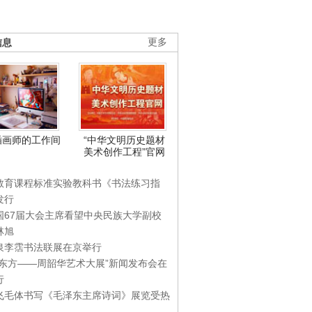
信息
更多
插画师的工作间
“中华文明历史题材
美术创作工程”官网
教育课程标准实验教科书《书法练习指
发行
国67届大会主席看望中央民族大学副校
林旭
泉李霑书法联展在京举行
游东方——周韶华艺术大展”新闻发布会在
行
飞毛体书写《毛泽东主席诗词》展览受热