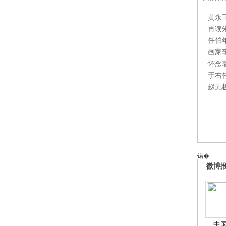
黄永
再读
任伯
画家
怀念
于右
赵无
锘�
微博
中