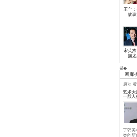
王宁：
故事
宋英杰
描述
锘�
画廊·
启功
黄
艺术大
一般人
了韩美
类的新