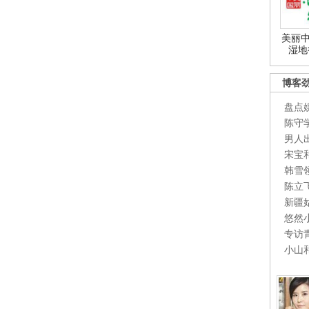
美丽中
湿地
博客
盘点
陈守
男人
宋宝
韩雪
陈立
新疆
悠然
专访
小山