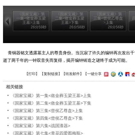
《国家宝藏》第
《国家宝藏》第
《国家宝藏》第
一集<敛金葬玉梁
二集<敛金葬玉梁
三集<曾侯乙尊盘
王墓>上集
王墓>下集
>上集
26分59秒
26分58秒
26分56秒
青铜器铭文透露墓主人的尊贵身份。当沉寂了许久的编钟再次发出千
逝了两千年的一钟双音失而复得，揭开编钟铸造之谜终于成为可能。
【
打印
】 【
复制链接
】【
转发邮件
】
【一键分享
相关链接
《国家宝藏》第一集<敛金葬玉梁王墓>上集
《国家宝藏》第二集<敛金葬玉梁王墓>下集
《国家宝藏》第三集<曾侯乙尊盘>上集
《国家宝藏》第四集<曾侯乙尊盘>下集
《国家宝藏》第六集<战国漆器>
《国家宝藏》第七集<青花四爱图梅瓶>