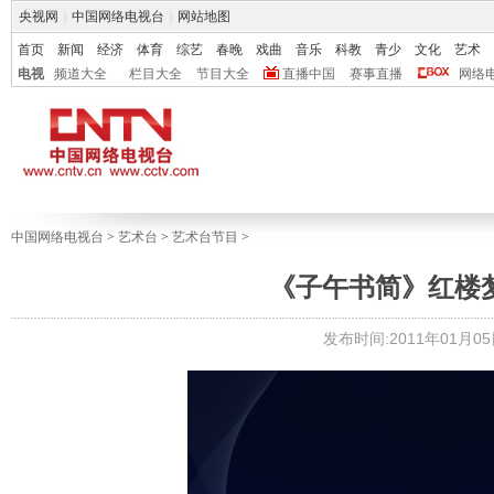
央视网
|
中国网络电视台
|
网站地图
首页
新闻
经济
体育
综艺
春晚
戏曲
音乐
科教
青少
文化
艺术
电视
频道大全
栏目大全
节目大全
直播中国
赛事直播
网络
中国网络电视台
>
艺术台
>
艺术台节目
>
《子午书简》红楼梦杀
发布时间:2011年01月05日 