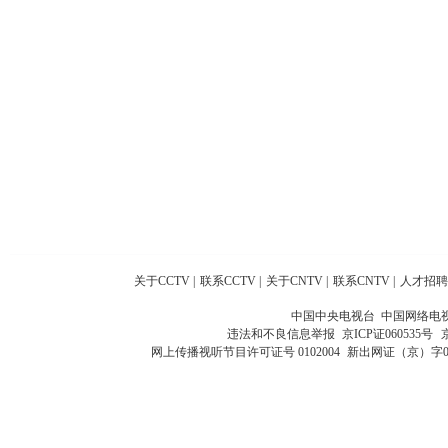
关于CCTV
|
联系CCTV
|
关于CNTV
|
联系CNTV
|
人才招聘
中国中央电视台 中国网络电
违法和不良信息举报
京ICP证060535号
网上传播视听节目许可证号 0102004
新出网证（京）字0