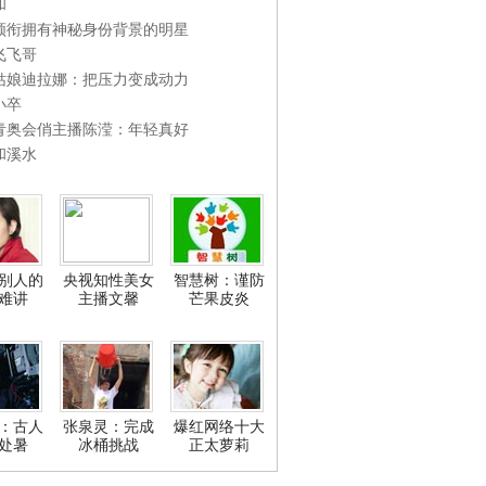
和
领衔拥有神秘身份背景的明星
飞飞哥
姑娘迪拉娜：把压力变成动力
小卒
青奥会俏主播陈滢：年轻真好
和溪水
别人的
央视知性美女
智慧树：谨防
难讲
主播文馨
芒果皮炎
：古人
张泉灵：完成
爆红网络十大
处暑
冰桶挑战
正太萝莉