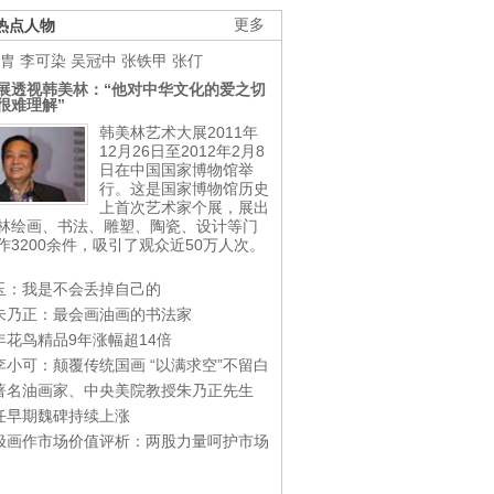
热点人物
更多
胄
李可染
吴冠中
张铁甲
张仃
展透视韩美林：“他对中华文化的爱之切
很难理解”
韩美林艺术大展2011年
12月26日至2012年2月8
日在中国国家博物馆举
行。这是国家博物馆历史
上首次艺术家个展，展出
林绘画、书法、雕塑、陶瓷、设计等门
作3200余件，吸引了观众近50万人次。
玉：我是不会丢掉自己的
朱乃正：最会画油画的书法家
年花鸟精品9年涨幅超14倍
李小可：颠覆传统国画 “以满求空”不留白
著名油画家、中央美院教授朱乃正先生
任早期魏碑持续上涨
极画作市场价值评析：两股力量呵护市场