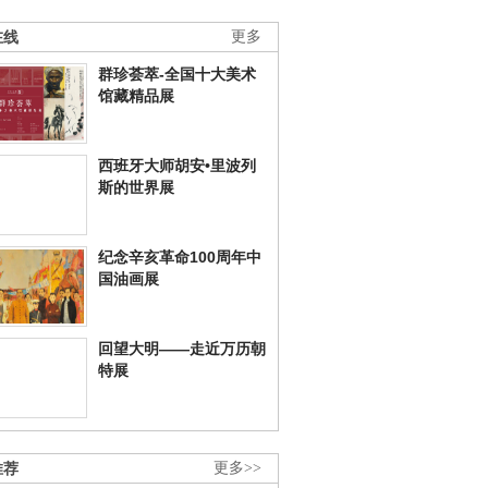
在线
更多
群珍荟萃-全国十大美术
馆藏精品展
西班牙大师胡安•里波列
斯的世界展
纪念辛亥革命100周年中
国油画展
回望大明——走近万历朝
特展
推荐
更多>>