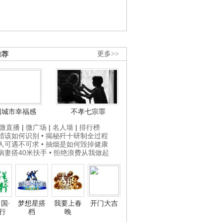
推荐
更多>>
国城市幸福感
不孝七宗罪
微直播
|
微广场
|
名人墙
|
排行榜
打蜡该如何识别
• 揭秘歼十研制全过程
贵人可遇不可求
• 抽烟是如何毁掉健康
为病妻搭40米扶手
• 拒绝浪费从我做起
国·
梦想星搭
我要上春
开门大吉
行
档
晚