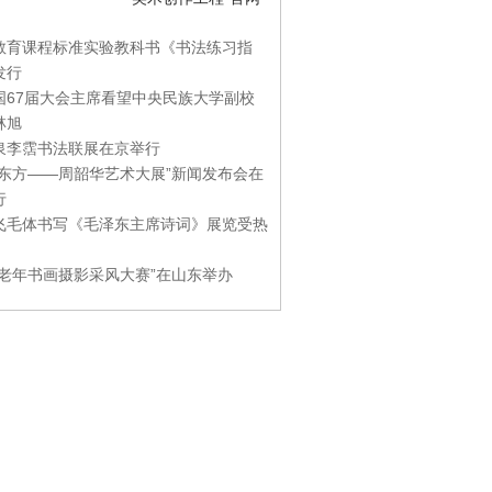
教育课程标准实验教科书《书法练习指
发行
国67届大会主席看望中央民族大学副校
林旭
泉李霑书法联展在京举行
游东方——周韶华艺术大展”新闻发布会在
行
飞毛体书写《毛泽东主席诗词》展览受热
国老年书画摄影采风大赛”在山东举办