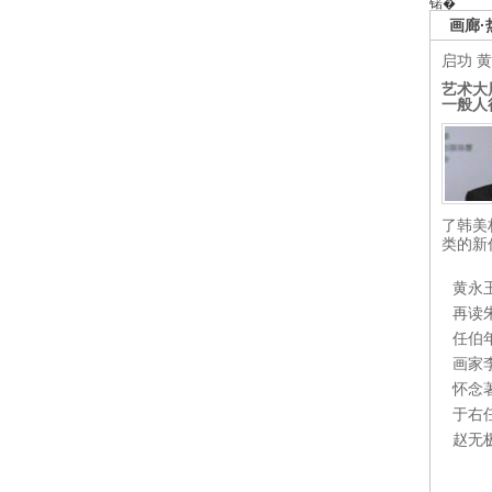
锘�
画廊·
启功
黄
艺术大
一般人
了韩美
类的新
黄永
再读
任伯
画家
怀念
于右
赵无