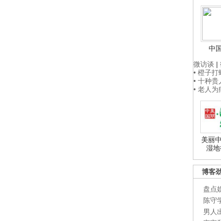
中
微访谈
|
• 橙子
• 十种
• 老人
美丽中
湿地
博客
盘点
陈守
男人