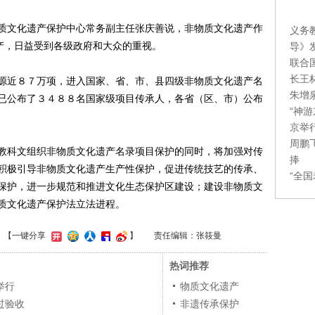
文化遗产保护中心常务副主任张庆善说，非物质文化遗产作
义务
遗产，日益受到各级政府和大众的重视。
导》
联合
长王
近８７万项，进入国家、省、市、县四级非物质文化遗产名
朱增
已公布了３４８８名国家级项目传承人，各省（区、市）公布
“神
京举
周鹏
科文组织非物质文化遗产名录项目保护的同时，将加强对传
捧
积极引导非物质文化遗产生产性保护，促进传统技艺的传承、
“全
保护，进一步规范和推进文化生态保护区建设；建设非物质文
质文化遗产保护法立法进程。
】
【一键分享
】
责任编辑：张筱曼
热词推荐
举行
物质文化遗产
过验收
非遗传承保护