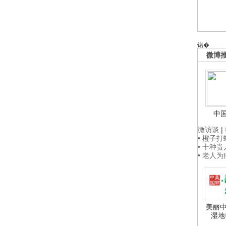
锘�
微博
中
微访谈
|
• 橙子
• 十种
• 老人
美丽中
湿地