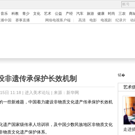
音乐
科教
青少
文化
艺术
公益
产经
汽车
旅游
健康
时尚
三农
商
直播中国
赛事直播
网络电视客户端
|
高清
电影
电视剧
纪录片
动
锘�
设非遗传承保护长效机制
艺术
日 11:18 |
进入美术论坛
| 来源：新华网
一些新难题，中国着力建设非物质文化遗产传承保护长效机
遗产国家级传承人培训班，及中国少数民族地区非物质文化
走进
非物质文化遗产保护体系。