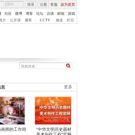
登录
注册
客服
设为首页
城
社区
微博
博客
论坛
访谈
邮箱
游戏
画片
公开课
播客
|
CCTV
频道
栏目
信息
更多
插画师的工作间
“中华文明历史题材
美术创作工程”官网