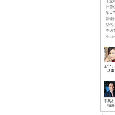
宋宝
韩雪
陈立
新疆
悠然
专访
小山
王宁：
故事
宋英杰
描述