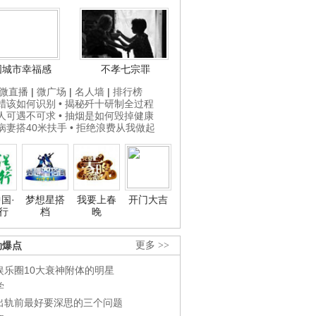
国城市幸福感
不孝七宗罪
微直播
|
微广场
|
名人墙
|
排行榜
打蜡该如何识别
• 揭秘歼十研制全过程
贵人可遇不可求
• 抽烟是如何毁掉健康
为病妻搭40米扶手
• 拒绝浪费从我做起
国·
梦想星搭
我要上春
开门大吉
行
档
晚
劲爆点
更多 >>
娱乐圈10大衰神附体的明星
学
出轨前最好要深思的三个问题