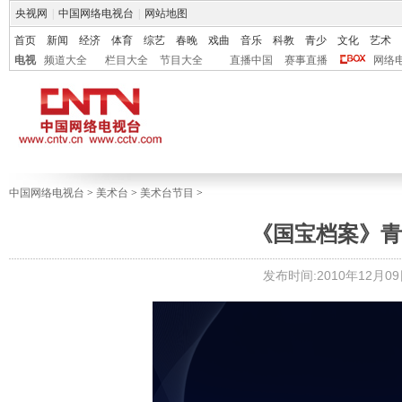
央视网
|
中国网络电视台
|
网站地图
首页
新闻
经济
体育
综艺
春晚
戏曲
音乐
科教
青少
文化
艺术
电视
频道大全
栏目大全
节目大全
直播中国
赛事直播
网络
中国网络电视台
>
美术台
>
美术台节目
>
《国宝档案》青花御
发布时间:2010年12月09日 