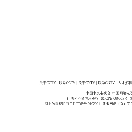
关于CCTV
|
联系CCTV
|
关于CNTV
|
联系CNTV
|
人才招聘
中国中央电视台 中国网络电
违法和不良信息举报
京ICP证060535号
网上传播视听节目许可证号 0102004
新出网证（京）字0