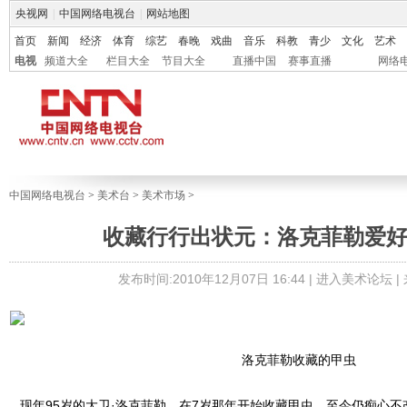
央视网
|
中国网络电视台
|
网站地图
首页
新闻
经济
体育
综艺
春晚
戏曲
音乐
科教
青少
文化
艺术
电视
频道大全
栏目大全
节目大全
直播中国
赛事直播
网络
中国网络电视台
>
美术台
>
美术市场
>
收藏行行出状元：洛克菲勒爱
发布时间:2010年12月07日 16:44 |
进入美术论坛
|
洛克菲勒收藏的甲虫
现年95岁的大卫·洛克菲勒，在7岁那年开始收藏甲虫，至今仍痴心不