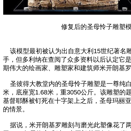
修复后的圣母怜子雕塑
该模型最初被认为出自意大利15世纪著名
手，但多利纳在查阅了众多资料以后认定它
期伟大的绘画家、雕塑家和建筑师米开朗基
圣彼得大教堂内的圣母怜子雕塑是一尊纯白大
米，底座宽1.68米，重3050公斤。该雕塑
基督耶酥被钉死在十字架上之后，圣母玛丽
的情景。
据说，米开朗基罗雕刻与磨光此塑像花了两