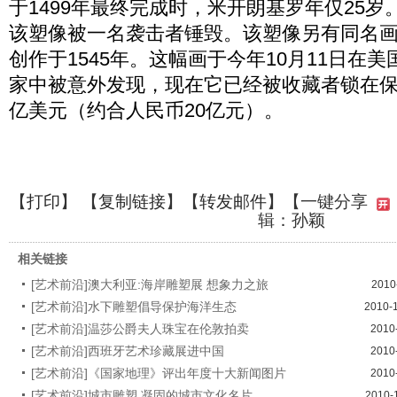
于1499年最终完成时，米开朗基罗年仅25岁。1
该塑像被一名袭击者锤毁。该塑像另有同名
创作于1545年。这幅画于今年10月11日在
家中被意外发现，现在它已经被收藏者锁在保
亿美元（约合人民币20亿元）。
【
打印
】 【
复制链接
】【
转发邮件
】
【一键分享
辑：孙颖
相关链接
[艺术前沿]澳大利亚:海岸雕塑展 想象力之旅
2010
[艺术前沿]水下雕塑倡导保护海洋生态
2010-
[艺术前沿]温莎公爵夫人珠宝在伦敦拍卖
2010
[艺术前沿]西班牙艺术珍藏展进中国
2010
[艺术前沿]《国家地理》评出年度十大新闻图片
2010
[艺术前沿]城市雕塑 凝固的城市文化名片
2010-