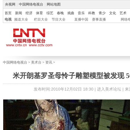
央视网
|
中国网络电视台
|
网站地图
首页
新闻
经济
体育
综艺
春晚
戏曲
音乐
科教
青少
文化
艺术
电视
频道大全
栏目大全
节目大全
直播中国
赛事直播
网络
中国网络电视台
>
美术台
>
资讯
>
米开朗基罗圣母怜子雕塑模型被发现 5
发布时间:2010年12月02日 18:30 |
进入美术论坛
| 