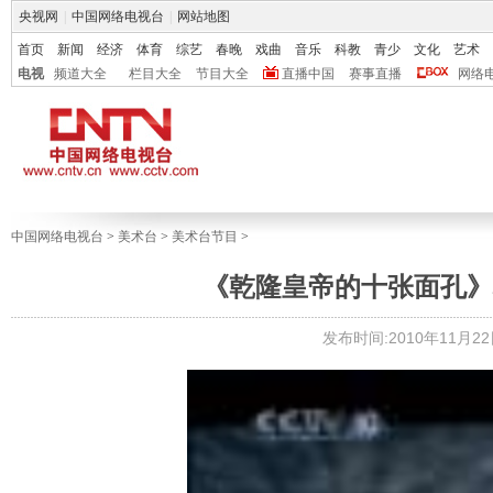
央视网
|
中国网络电视台
|
网站地图
首页
新闻
经济
体育
综艺
春晚
戏曲
音乐
科教
青少
文化
艺术
电视
频道大全
栏目大全
节目大全
直播中国
赛事直播
网络
中国网络电视台
>
美术台
>
美术台节目
>
《乾隆皇帝的十张面孔》埋下
发布时间:2010年11月22日 