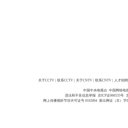
关于CCTV
|
联系CCTV
|
关于CNTV
|
联系CNTV
|
人才招聘
中国中央电视台 中国网络电
违法和不良信息举报
京ICP证060535号
网上传播视听节目许可证号 0102004
新出网证（京）字0