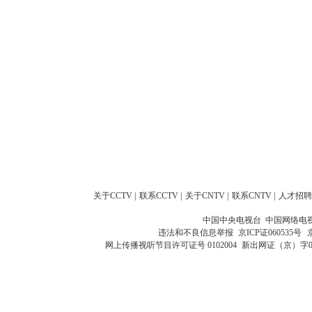
关于CCTV
|
联系CCTV
|
关于CNTV
|
联系CNTV
|
人才招聘
中国中央电视台 中国网络电
违法和不良信息举报
京ICP证060535号
网上传播视听节目许可证号 0102004
新出网证（京）字0