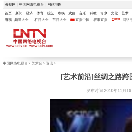
央视网
|
中国网络电视台
|
网站地图
首页
新闻
经济
体育
综艺
春晚
戏曲
音乐
科教
青少
文化
艺术
电视
频道大全
栏目大全
节目大全
直播中国
赛事直播
网络
中国网络电视台
>
美术台
>
资讯
>
[艺术前沿]丝绸之路
发布时间:2010年11月16日 