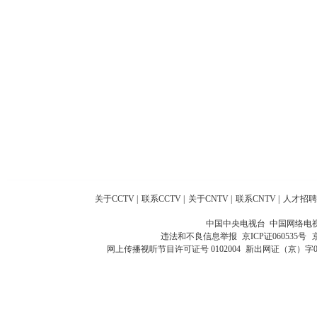
关于CCTV
|
联系CCTV
|
关于CNTV
|
联系CNTV
|
人才招聘
中国中央电视台 中国网络电
违法和不良信息举报
京ICP证060535号
网上传播视听节目许可证号 0102004
新出网证（京）字0