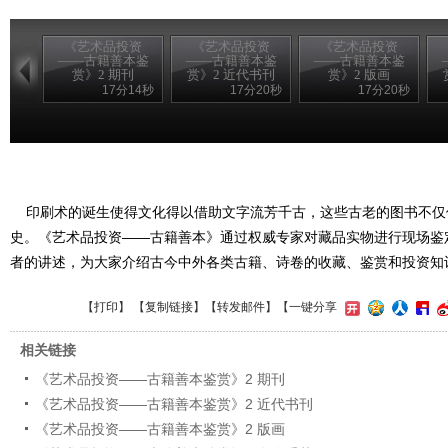
《艺术品投资
《艺术品投资
《艺术品投资
——古籍善本鉴
——古籍善本鉴
——古籍善本鉴
赏》2 期刊
赏》2 近代书刊
赏》2 版画
17分14秒
17分20秒
17分20秒
印刷术的诞生使得文化得以借助文字流芳千古，这些古老的图书不仅
史。《艺术品投资——古籍善本》通过权威专家对藏品实物进行现场鉴
者的讲述，为大家介绍古今中外各类古籍、诗卷的收藏、鉴赏和投资知
【
打印
】 【
复制链接
】【
转发邮件
】
【一键分享
相关链接
《艺术品投资——古籍善本鉴赏》2 期刊
《艺术品投资——古籍善本鉴赏》2 近代书刊
《艺术品投资——古籍善本鉴赏》2 版画