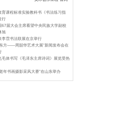
教育课程标准实验教科书《书法练习指
发行
国67届大会主席看望中央民族大学副校
林旭
泉李霑书法联展在京举行
游东方——周韶华艺术大展”新闻发布会在
行
飞毛体书写《毛泽东主席诗词》展览受热
国老年书画摄影采风大赛”在山东举办