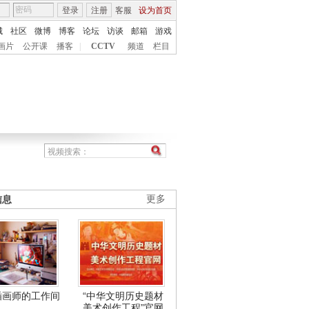
登录
注册
客服
设为首页
城
社区
微博
博客
论坛
访谈
邮箱
游戏
画片
公开课
播客
|
CCTV
频道
栏目
信息
更多
插画师的工作间
“中华文明历史题材
美术创作工程”官网