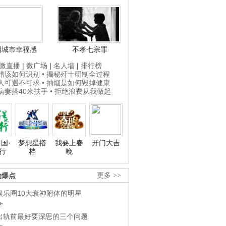
国城市幸福感
不孝七宗罪
微直播
|
微广场
|
名人墙
|
排行榜
打蜡该如何识别
• 揭秘歼十研制全过程
贵人可遇不可求
• 抽烟是如何毁掉健康
为病妻搭40米扶手
• 拒绝浪费从我做起
国·
梦想星搭
我要上春
开门大吉
行
档
晚
劲爆点
更多 >>
娱乐圈10大衰神附体的明星
学
出轨前最好要深思的三个问题