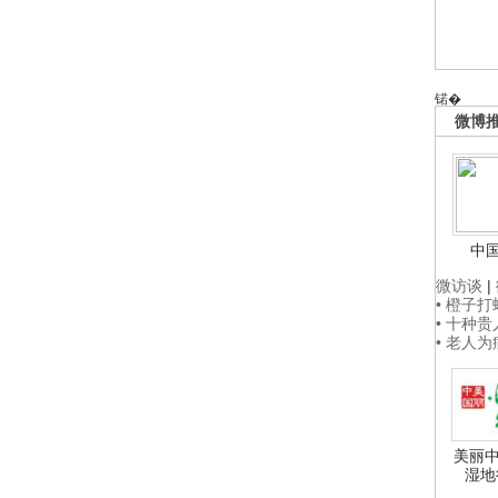
锘�
微博
中
微访谈
|
• 橙子
• 十种
• 老人
美丽中
湿地