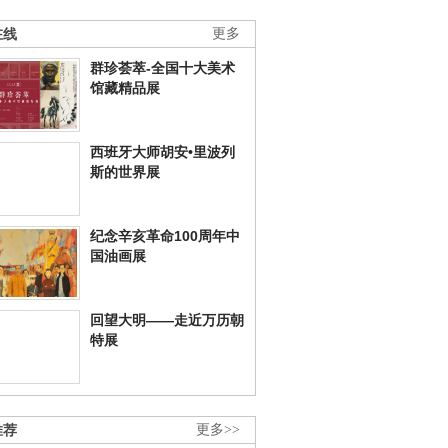
在线
更多
群珍荟萃-全国十大美术
馆藏精品展
西班牙大师胡安•里波列
斯的世界展
纪念辛亥革命100周年中
国油画展
回望大明——走近万历朝
特展
推荐
更多>>