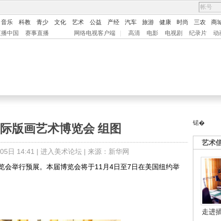
音乐
科教
青少
文化
艺术
公益
产经
汽车
旅游
健康
时尚
三农
商
直播中国
赛事直播
网络电视客户端
|
高清
电影
电视剧
纪录片
动
锘�
际版画艺术博览会 组图
艺术
日 14:41 |
进入美术论坛
| 来源：新华网
览会举行预展。本届博览会将于11月4日至7日在美国纽约举
走进