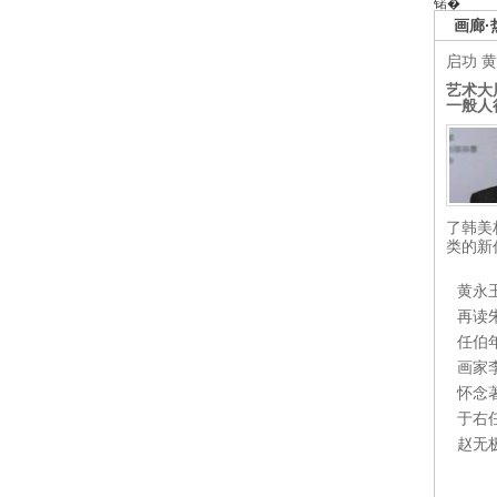
锘�
画廊·
启功
黄
艺术大
一般人
了韩美
类的新
黄永
再读
任伯
画家
怀念
于右
赵无