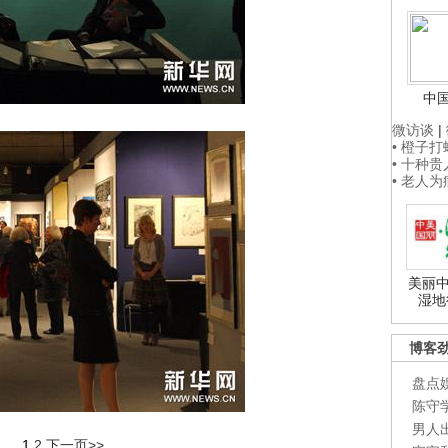
中
微访谈
|
• 橙子
• 十种
• 老人
美丽中
湿地
博客
盘点
陈守
男人
1
2
下一页>>