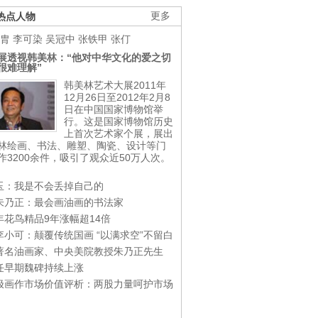
热点人物
更多
胄
李可染
吴冠中
张铁甲
张仃
展透视韩美林：“他对中华文化的爱之切
很难理解”
韩美林艺术大展2011年
12月26日至2012年2月8
日在中国国家博物馆举
行。这是国家博物馆历史
上首次艺术家个展，展出
林绘画、书法、雕塑、陶瓷、设计等门
作3200余件，吸引了观众近50万人次。
玉：我是不会丢掉自己的
朱乃正：最会画油画的书法家
年花鸟精品9年涨幅超14倍
李小可：颠覆传统国画 “以满求空”不留白
著名油画家、中央美院教授朱乃正先生
任早期魏碑持续上涨
极画作市场价值评析：两股力量呵护市场