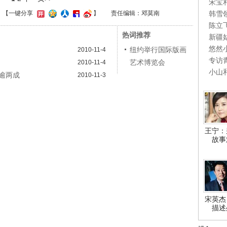
宋宝
韩雪
】
【一键分享
】
责任编辑：邓莫南
陈立
热词推荐
新疆
悠然
纽约举行国际版画
2010-11-4
专访
艺术博览会
2010-11-4
小山
逾两成
2010-11-3
王宁：
故事
宋英杰
描述