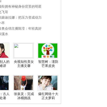
和
领衔拥有神秘身份背景的明星
飞飞哥
姑娘迪拉娜：把压力变成动力
小卒
青奥会俏主播陈滢：年轻真好
和溪水
别人的
央视知性美女
智慧树：谨防
难讲
主播文馨
芒果皮炎
：古人
张泉灵：完成
爆红网络十大
处暑
冰桶挑战
正太萝莉