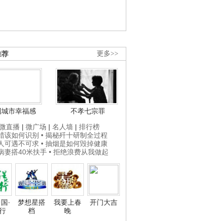
推荐
更多>>
国城市幸福感
不孝七宗罪
微直播
|
微广场
|
名人墙
|
排行榜
打蜡该如何识别
• 揭秘歼十研制全过程
贵人可遇不可求
• 抽烟是如何毁掉健康
为病妻搭40米扶手
• 拒绝浪费从我做起
国·
梦想星搭
我要上春
开门大吉
行
档
晚