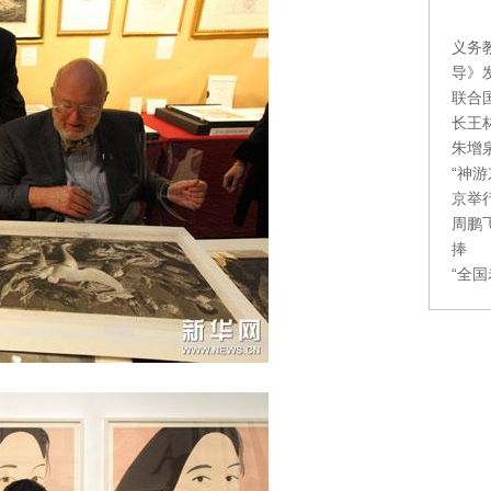
义务
导》
联合
长王
朱增
“神
京举
周鹏
捧
“全