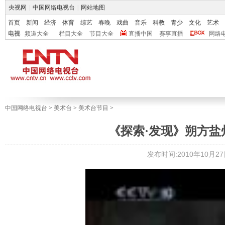
央视网
|
中国网络电视台
|
网站地图
首页
新闻
经济
体育
综艺
春晚
戏曲
音乐
科教
青少
文化
艺术
电视
频道大全
栏目大全
节目大全
直播中国
赛事直播
网络
中国网络电视台
>
美术台
>
美术台节目
>
《探索·发现》朔方盐州（
发布时间:2010年10月27日 