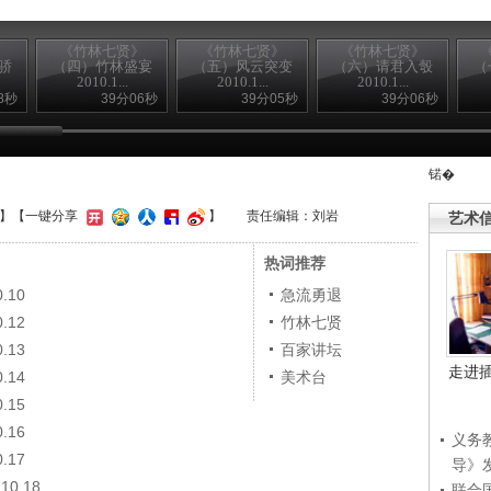
》
《竹林七贤》
《竹林七贤》
《竹林七贤》
骄
（四）竹林盛宴
（五）风云突变
（六）请君入彀
（
2010.1...
2010.1...
2010.1...
8秒
39分06秒
39分05秒
39分06秒
锘�
】
【一键分享
】
责任编辑：刘岩
艺术
热词推荐
.10
急流勇退
.12
竹林七贤
.13
百家讲坛
走进
.14
美术台
.15
.16
义务
.17
导》
0.18
联合