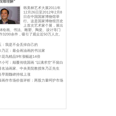
很难理解”
韩美林艺术大展2011年
12月26日至2012年2月8
日在中国国家博物馆举
行。这是国家博物馆历史
上首次艺术家个展，展出
林绘画、书法、雕塑、陶瓷、设计等门
作3200余件，吸引了观众近50万人次。
玉：我是不会丢掉自己的
朱乃正：最会画油画的书法家
年花鸟精品9年涨幅超14倍
李小可：颠覆传统国画 “以满求空”不留白
著名油画家、中央美院教授朱乃正先生
任早期魏碑持续上涨
极画作市场价值评析：两股力量呵护市场