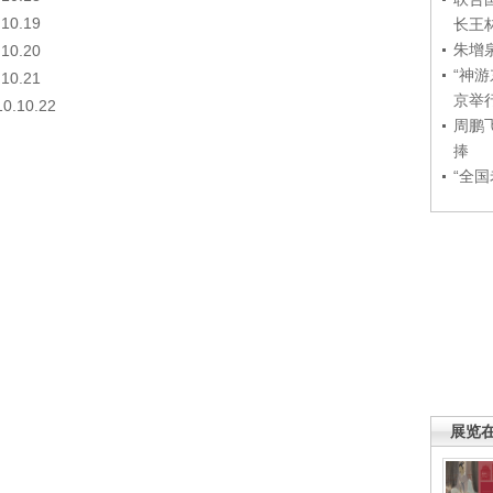
0.19
长王
朱增
0.20
“神
0.21
京举
10.22
周鹏
捧
“全
展览