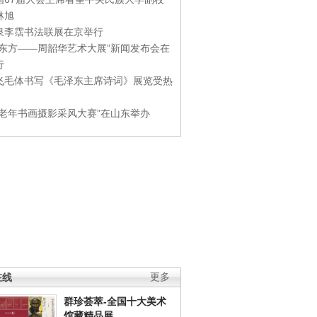
林旭
泉李霑书法联展在京举行
游东方——周韶华艺术大展”新闻发布会在
行
飞毛体书写《毛泽东主席诗词》展览受热
国老年书画摄影采风大赛”在山东举办
在线
更多
群珍荟萃-全国十大美术
馆藏精品展