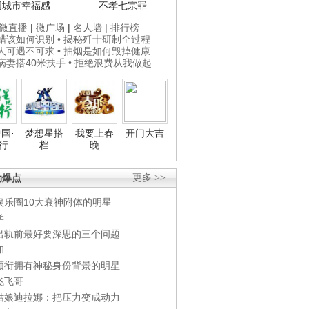
国城市幸福感
不孝七宗罪
微直播
|
微广场
|
名人墙
|
排行榜
打蜡该如何识别
• 揭秘歼十研制全过程
贵人可遇不可求
• 抽烟是如何毁掉健康
为病妻搭40米扶手
• 拒绝浪费从我做起
国·
梦想星搭
我要上春
开门大吉
行
档
晚
劲爆点
更多 >>
娱乐圈10大衰神附体的明星
学
出轨前最好要深思的三个问题
和
领衔拥有神秘身份背景的明星
飞飞哥
姑娘迪拉娜：把压力变成动力