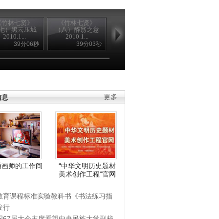
《竹林七贤》
《竹林七贤》
《竹林七贤》
《竹林七贤
七）黑云压城
（八）醉翁之意
（九）冰火两重
（十）司马昭
2010.1...
2010.1...
天2010....
心2010....
39分06秒
39分03秒
39分11秒
39分1
信息
更多
插画师的工作间
“中华文明历史题材
美术创作工程”官网
教育课程标准实验教科书《书法练习指
发行
国67届大会主席看望中央民族大学副校