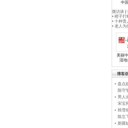
中
微访谈
|
• 橙子
• 十种
• 老人
美丽中
湿地
博客
盘点
陈守
男人
宋宝
韩雪
陈立
新疆