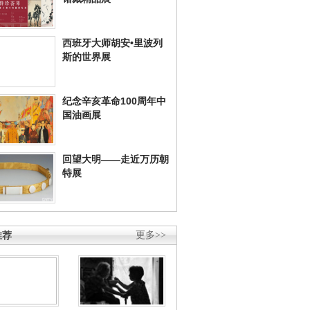
西班牙大师胡安•里波列
斯的世界展
纪念辛亥革命100周年中
国油画展
回望大明——走近万历朝
特展
推荐
更多>>