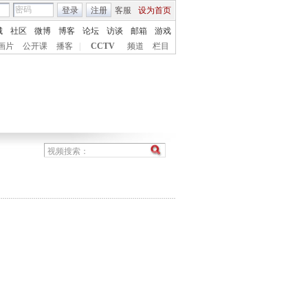
登录
注册
客服
设为首页
城
社区
微博
博客
论坛
访谈
邮箱
游戏
画片
公开课
播客
|
CCTV
频道
栏目