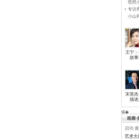
悠然
专访
小山
王宁：
故事
宋英杰
描述
锘�
画廊·
启功
黄
艺术大