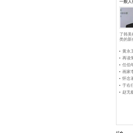
一般人
了韩美
类的新
黄永
再读
任伯
画家
怀念
于右
赵无
锘�