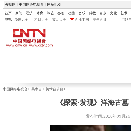
央视网
|
中国网络电视台
|
网站地图
首页
新闻
经济
体育
综艺
春晚
戏曲
音乐
科教
青少
文化
艺术
电视
频道大全
栏目大全
节目大全
直播中国
赛事直播
网络
中国网络电视台
>
美术台
>
美术台节目
>
《探索·发现》洋海古墓（六
发布时间:2010年09月26日 