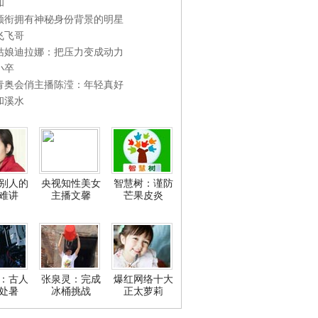
和
领衔拥有神秘身份背景的明星
飞飞哥
姑娘迪拉娜：把压力变成动力
小卒
青奥会俏主播陈滢：年轻真好
和溪水
别人的
央视知性美女
智慧树：谨防
难讲
主播文馨
芒果皮炎
：古人
张泉灵：完成
爆红网络十大
处暑
冰桶挑战
正太萝莉