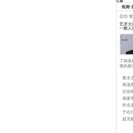
锘�
画廊·
启功
黄
艺术大
一般人
了韩美
类的新
黄永
再读
任伯
画家
怀念
于右
赵无