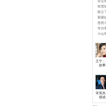
宋宝
韩雪
陈立
新疆
悠然
专访
小山
王宁：
故事
宋英杰
描述