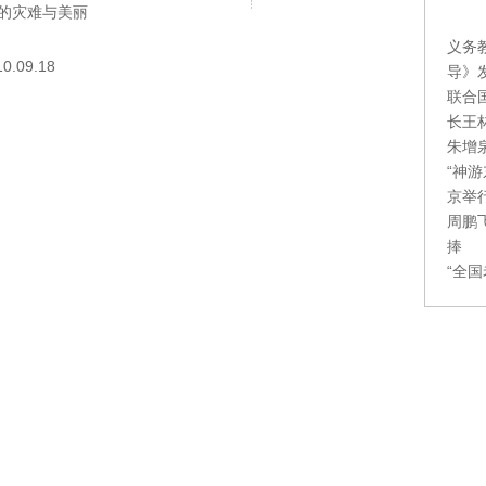
的灾难与美丽
义务
09.18
导》
联合
长王
朱增
“神
京举
周鹏
捧
“全