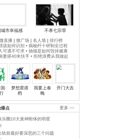
国城市幸福感
不孝七宗罪
微直播
|
微广场
|
名人墙
|
排行榜
打蜡该如何识别
• 揭秘歼十研制全过程
贵人可遇不可求
• 抽烟是如何毁掉健康
为病妻搭40米扶手
• 拒绝浪费从我做起
国·
梦想星搭
我要上春
开门大吉
行
档
晚
劲爆点
更多 >>
娱乐圈10大衰神附体的明星
学
出轨前最好要深思的三个问题