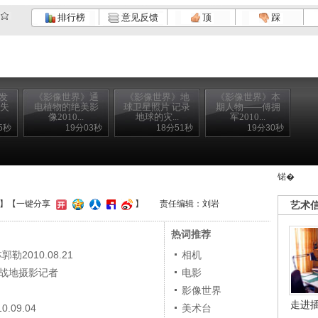
排行榜
意见反馈
顶
踩
发
《影像世界》通
《影像世界》地
《影像世界》本
个失
电植物的绝美影
球卫星照片 记录
期人物——傅拥
像2010...
地球的灾...
军2010...
5秒
19分03秒
18分51秒
19分30秒
锘�
】
【一键分享
】
责任编辑：刘岩
艺术
热词推荐
2010.08.21
相机
的战地摄影记者
电影
影像世界
走进
09.04
美术台