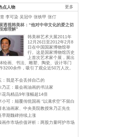
热点人物
更多
胄
李可染
吴冠中
张铁甲
张仃
展透视韩美林：“他对中华文化的爱之切
很难理解”
韩美林艺术大展2011年
12月26日至2012年2月8
日在中国国家博物馆举
行。这是国家博物馆历史
上首次艺术家个展，展出
林绘画、书法、雕塑、陶瓷、设计等门
作3200余件，吸引了观众近50万人次。
玉：我是不会丢掉自己的
朱乃正：最会画油画的书法家
年花鸟精品9年涨幅超14倍
李小可：颠覆传统国画 “以满求空”不留白
著名油画家、中央美院教授朱乃正先生
任早期魏碑持续上涨
极画作市场价值评析：两股力量呵护市场