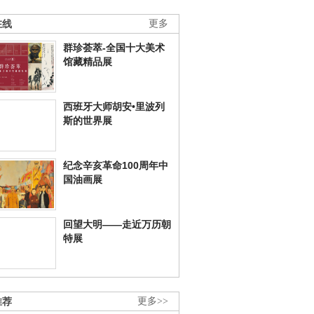
在线
更多
群珍荟萃-全国十大美术
馆藏精品展
西班牙大师胡安•里波列
斯的世界展
纪念辛亥革命100周年中
国油画展
回望大明——走近万历朝
特展
推荐
更多>>