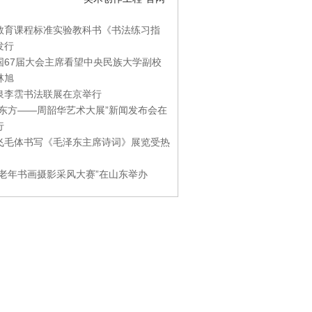
教育课程标准实验教科书《书法练习指
发行
国67届大会主席看望中央民族大学副校
林旭
泉李霑书法联展在京举行
游东方——周韶华艺术大展”新闻发布会在
行
飞毛体书写《毛泽东主席诗词》展览受热
国老年书画摄影采风大赛”在山东举办