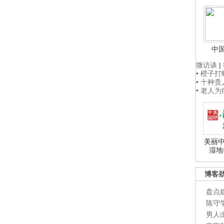
中
微访谈
|
• 橙子
• 十种
• 老人
美丽中
湿地
博客
盘点
陈守
男人