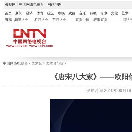
央视网
|
中国网络电视台
|
网站地图
首页
新闻
经济
体育
综艺
春晚
戏曲
音乐
科教
青少
文化
艺术
电视
频道大全
栏目大全
节目大全
直播中国
赛事直播
网络
中国网络电视台
>
美术台
>
美术台节目
>
《唐宋八大家》——欧阳修（
发布时间:2010年09月19日 