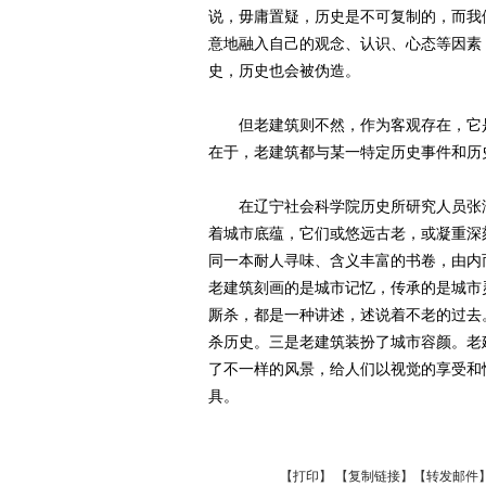
说，毋庸置疑，历史是不可复制的，而我
意地融入自己的观念、认识、心态等因素
史，历史也会被伪造。
但老建筑则不然，作为客观存在，它是
在于，老建筑都与某一特定历史事件和历
在辽宁社会科学院历史所研究人员张洁
着城市底蕴，它们或悠远古老，或凝重深
同一本耐人寻味、含义丰富的书卷，由内
老建筑刻画的是城市记忆，传承的是城市
厮杀，都是一种讲述，述说着不老的过去
杀历史。三是老建筑装扮了城市容颜。老
了不一样的风景，给人们以视觉的享受和情
具。
【
打印
】 【
复制链接
】【
转发邮件