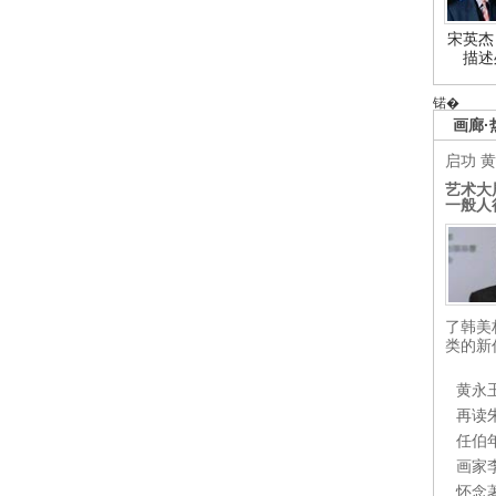
宋英杰
描述
锘�
画廊·
启功
黄
艺术大
一般人
了韩美
类的新
黄永
再读
任伯
画家
怀念