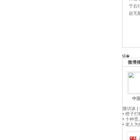
于右
赵无
锘�
微博
中
微访谈
|
• 橙子
• 十种
• 老人