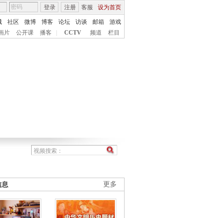
登录
注册
客服
设为首页
城
社区
微博
博客
论坛
访谈
邮箱
游戏
画片
公开课
播客
|
CCTV
频道
栏目
信息
更多