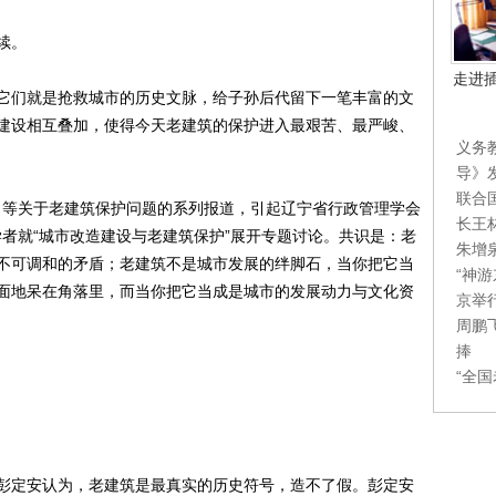
续。
走进
们就是抢救城市的历史文脉，给子孙后代留下一笔丰富的文
建设相互叠加，使得今天老建筑的保护进入最艰苦、最严峻、
义务
导》
联合
》等关于老建筑保护问题的系列报道，引起辽宁省行政管理学会
长王
学者就“城市改造建设与老建筑保护”展开专题讨论。共识是：老
朱增
不可调和的矛盾；老建筑不是城市发展的绊脚石，当你把它当
“神
面地呆在角落里，而当你把它当成是城市的发展动力与文化资
京举
周鹏
捧
“全
定安认为，老建筑是最真实的历史符号，造不了假。彭定安