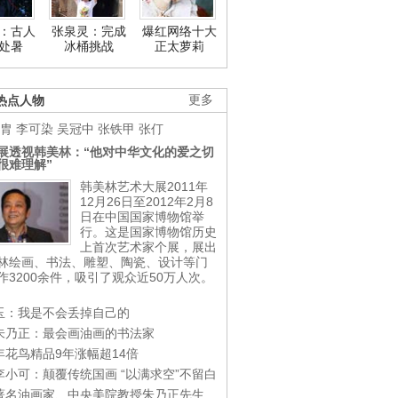
：古人
张泉灵：完成
爆红网络十大
处暑
冰桶挑战
正太萝莉
热点人物
更多
胄
李可染
吴冠中
张铁甲
张仃
展透视韩美林：“他对中华文化的爱之切
很难理解”
韩美林艺术大展2011年
12月26日至2012年2月8
日在中国国家博物馆举
行。这是国家博物馆历史
上首次艺术家个展，展出
林绘画、书法、雕塑、陶瓷、设计等门
作3200余件，吸引了观众近50万人次。
玉：我是不会丢掉自己的
朱乃正：最会画油画的书法家
年花鸟精品9年涨幅超14倍
李小可：颠覆传统国画 “以满求空”不留白
著名油画家、中央美院教授朱乃正先生