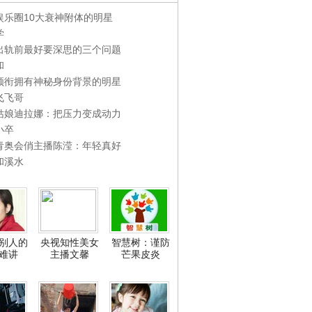
娱乐圈10大衰神附体的明星
学
出轨前最好要深思的三个问题
和
领衔拥有神秘身份背景的明星
飞飞哥
姑娘迪拉娜：把压力变成动力
小卒
青奥会俏主播陈滢：年轻真好
和溪水
别人的
央视知性美女
智慧树：谨防
难讲
主播文馨
芒果皮炎