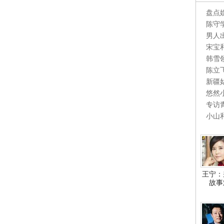
盘点
陈守
男人
宋宝
韩雪
陈立
新疆
悠然
专访
小山
王宁：
故事