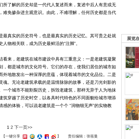
们所了解的历史却是一代代人复述而来，复述中后人有意或无
，难免掺杂进主观意识。由此，不难理解，任何历史都是当代
最真实的历史符号，也是最真实的历史记忆。其可贵之处就
展览
史人物相关联，成为历史最鲜活的“注脚”。
看来，老建筑在城市建设中具有三重意义：一是老建筑凝聚
刻，都是城市的文化符号。它们的存在，使我们居住的城市如
而外地散发出一种深厚的意蕴，体现着城市的文化品位。二是
灵魂。无论老建筑承载的是温情脉脉的故事，还是刀光剑影的
。一个城市不能割裂历史，拆毁老建筑，那样无异于人为地抹
建筑穿越了历史时空，以各具时代特色的不同面貌给城市增添
感的体验，可以说老建筑是一个个 “润物细无声”的实物教
1
2
下一页>>
】
【一键分享
】
责任编辑：张筱曼