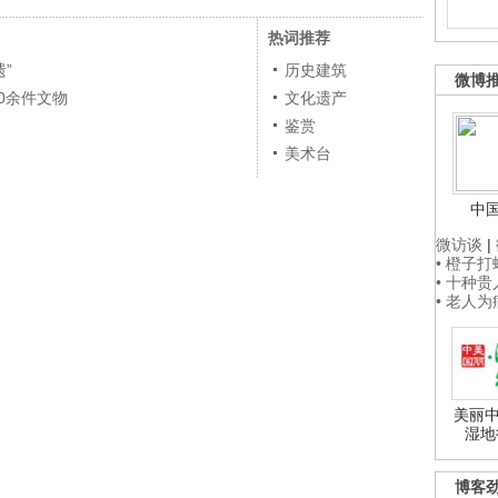
热词推荐
”
历史建筑
微博
0余件文物
文化遗产
鉴赏
美术台
中
微访谈
|
• 橙子
• 十种
• 老人
美丽中
湿地
博客