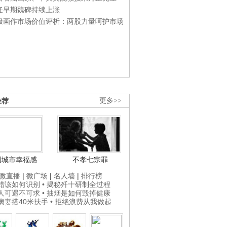
任早期魏碑持续上涨
极画作市场价值评析：两股力量呵护市场
推荐
更多>>
国城市幸福感
不孝七宗罪
微直播
|
微广场
|
名人墙
|
排行榜
打蜡该如何识别
• 揭秘歼十研制全过程
贵人可遇不可求
• 抽烟是如何毁掉健康
为病妻搭40米扶手
• 拒绝浪费从我做起