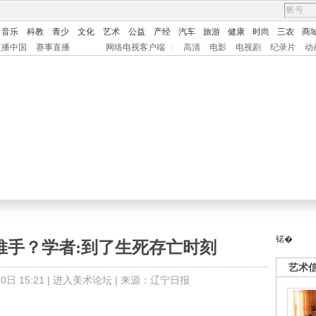
音乐
科教
青少
文化
艺术
公益
产经
汽车
旅游
健康
时尚
三农
商
直播中国
赛事直播
网络电视客户端
|
高清
电影
电视剧
纪录片
动
锘�
推手？学者:到了生死存亡时刻
艺术
日 15:21 |
进入美术论坛
| 来源：辽宁日报